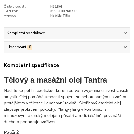
Číslo produktu:
N1130I
EAN kód:
8595100268723
Výrobce:
Nobilis Tilia
Kompletní specifikace
Hodnocení
0
Kompletní specifikace
Tělový a masážní olej Tantra
Nechte se pohltit exotickou kořenitou vůní zvyšující citlivost vašich
smyslů. Olej pomáhá umocnit spojení se sebou samým i s vaším
protějškem v tělesné i duchovní rovině. Skořicový éterický olej
zlepšuje prokrvení pokožky, Ylang-ylang v kombinaci s
mimózovým éterickým olejem působí afrodiziakálně, povznáší
ducha a podporuje tvořivost.
Použití: