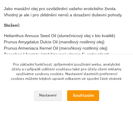
Jako masážní olej pro ozvláštnění vašeho erotického života.
Vhodný je ale i pro zklidnění nervů a dosažení duševní pohody.
Složení:
Helianthus Annuus Seed Oil (slunečnicový olej v bio kvalitě)
Prunus Amygdalus Dulcis Oil (mandlový rostlinný olej)
Prunus Armeniaca Kernel Oil (meruňkový rostlinný olej)
Tocopheryl Acetate (stabilizovaný vitamin E, antioxidant)
Retinyl Palmitate (stabilizovaný vitamin A, antioxidant)
Pro základní funkčnost, zpříjemnění používání webu, analytické
Alcohol (rozpouštědlo)
účely a v případě udělení souhlasu také pro účely cílení reklamy
Cananga Odorata Flower Oil (éterický olej z květů kanangy vonné)
využíváme soubory cookies. Nastavení vlastních preferencí
cookies můžete kdykoli upravit odkazem ve spodní části stránek.
Cinnamomum Zeylanicum Bark Oil (éterický olej z kůry
skořicovníku)
Citrus Limon Peel Oil (éterický olej citronový)
Souhlasím
Nastavení
Citrus Aurantium Dulcis Peel Oil (éterický olej pomerančový
sladký)
Styrax Benzoin Resin Extract (rozpuštěná pryskyřice benzoe
absolue)
Acacia Decurrens Flower Extract (éterický olej mimózový)
Limonene*