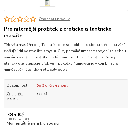
Ohodnotit produkt
Pro niternější prožitek z erotické a tantrické
masáže
Tělový a masážní olej Tantra Nechte se pohltit exotickou kořenitou vůní
zvyšující citlivost vašich smyslů. Olej pomáhá umocnit spojení se sebou
samým i s vaším protějškem v tělesné i duchovní rovině. Skořicový
éterický olej zlepšuje prokrvení pokožky, Ylang-ylang v kombinaci s
mimózovým éterickým ol...
celý popis
Dostupnost
Do 3 dnů v eshopu
Cena před
399 Kč
slevou
385 Kč
318 Kč
bez DPH
Momentálně není k dispozici