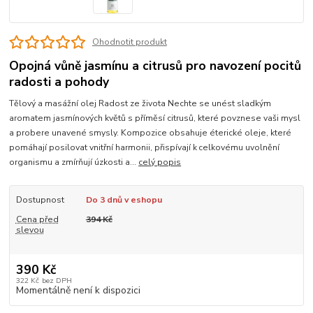
Ohodnotit produkt
Opojná vůně jasmínu a citrusů pro navození pocitů
radosti a pohody
Tělový a masážní olej Radost ze života Nechte se unést sladkým
aromatem jasmínových květů s příměsí citrusů, které povznese vaši mysl
a probere unavené smysly. Kompozice obsahuje éterické oleje, které
pomáhají posilovat vnitřní harmonii, přispívají k celkovému uvolnění
organismu a zmírňují úzkosti a...
celý popis
Dostupnost
Do 3 dnů v eshopu
Cena před
394 Kč
slevou
390 Kč
322 Kč
bez DPH
Momentálně není k dispozici