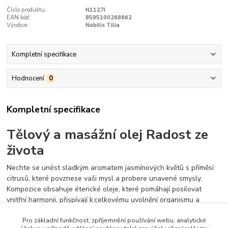
Číslo produktu:
N1127I
EAN kód:
8595100268662
Výrobce:
Nobilis Tilia
Kompletní specifikace
Hodnocení
0
Kompletní specifikace
Tělový a masážní olej Radost ze
života
Nechte se unést sladkým aromatem jasmínových květů s příměsí
citrusů, které povznese vaši mysl a probere unavené smysly.
Kompozice obsahuje éterické oleje, které pomáhají posilovat
vnitřní harmonii, přispívají k celkovému uvolnění organismu a
zmírňují úzkosti a duševní napětí.
Pro základní funkčnost, zpříjemnění používání webu, analytické