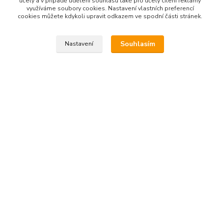
Použití:
účely a v případě udělení souhlasu také pro účely cílení reklamy
využíváme soubory cookies. Nastavení vlastních preferencí
cookies můžete kdykoli upravit odkazem ve spodní části stránek.
Ideální je k relaxaci po náročném pracovním dni. Díky vyváženému
složení olejů se příjemně roztírá a dobře vstřebává, a je tak
vhodný i pro pravidelnou péči o pokožku celého těla.
Souhlasím
Nastavení
Složení:
Helianthus Annuus Seed Oil (slunečnicový olej v bio kvalitě)
Prunus Amygdalus Dulcis Oil (mandlový rostlinný olej)
Prunus Armeniaca Kernel Oil (meruňkový rostlinný olej)
Tocopheryl Acetate (stabilizovaný vitamin E, antioxidant)
Retinyl Palmitate (stabilizovaný vitamin A, antioxidant)
Jasminum Officinale Extract (éterický olej z jasmínu pravého,
absolue)
Citrus Aurantium Dulcis Peel Oil (éterický olej pomerančový
sladký)
Limonene*
Benzyl Benzoate*
Linalool*
Benzyl Alcohol*. * - z přírodních éterických olejů