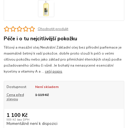
Ohodnotit produkt
Péče i o tu nejcitlivější pokožku
Tělový a masážní olej Neutrální Základní olej bez přírodní parfemace je
maximálně šetrný k vaší pokožce, dobře proto slouží k péči o velmi
citlivou pokožku nebo jako základ pro přimíchání éterických olejů podle
požadovaného účinku či vůně. Je bohatý na nenasycené esenciální
kyseliny a vitaminy A a ...
celý popis
Dostupnost
Není skladem
Cena před
1 119 Kč
slevou
1 100 Kč
909 Kč
bez DPH
Momentálně není k dispozici