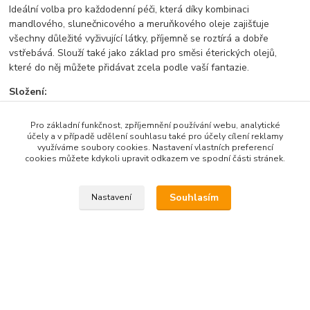
Ideální volba pro každodenní péči, která díky kombinaci
mandlového, slunečnicového a meruňkového oleje zajišťuje
všechny důležité vyživující látky, příjemně se roztírá a dobře
vstřebává. Slouží také jako základ pro směsi éterických olejů,
které do něj můžete přidávat zcela podle vaší fantazie.
Složení:
Helianthus Annuus Seed Oil (slunečnicový olej v bio kvalitě)
Pro základní funkčnost, zpříjemnění používání webu, analytické
Prunus Amygdalus Dulcis Oil (mandlový rostlinný olej)
účely a v případě udělení souhlasu také pro účely cílení reklamy
Prunus Armeniaca Kernel Oil (meruňkový rostlinný olej)
využíváme soubory cookies. Nastavení vlastních preferencí
cookies můžete kdykoli upravit odkazem ve spodní části stránek.
Tocopheryl Acetate (stabilizovaný vitamin E, antioxidant)
Retinyl Palmitate (stabilizovaný vitamin A, antioxidant).
Souhlasím
Nastavení
Zboží zařazeno v kategoriích
Přírodní masážní oleje