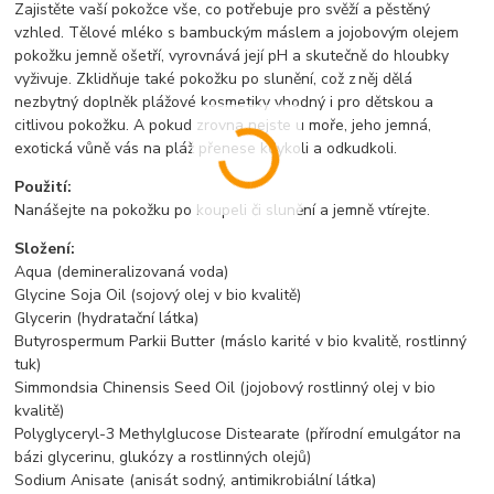
Zajistěte vaší pokožce vše, co potřebuje pro svěží a pěstěný
vzhled. Tělové mléko s bambuckým máslem a jojobovým olejem
pokožku jemně ošetří, vyrovnává její pH a skutečně do hloubky
vyživuje. Zklidňuje také pokožku po slunění, což z něj dělá
nezbytný doplněk plážové kosmetiky vhodný i pro dětskou a
citlivou pokožku. A pokud zrovna nejste u moře, jeho jemná,
exotická vůně vás na pláž přenese kdykoli a odkudkoli.
Použití:
Nanášejte na pokožku po koupeli či slunění a jemně vtírejte.
Složení:
Aqua (demineralizovaná voda)
Glycine Soja Oil (sojový olej v bio kvalitě)
Glycerin (hydratační látka)
Butyrospermum Parkii Butter (máslo karité v bio kvalitě, rostlinný
tuk)
Simmondsia Chinensis Seed Oil (jojobový rostlinný olej v bio
kvalitě)
Polyglyceryl-3 Methylglucose Distearate (přírodní emulgátor na
bázi glycerinu, glukózy a rostlinných olejů)
Sodium Anisate (anisát sodný, antimikrobiální látka)