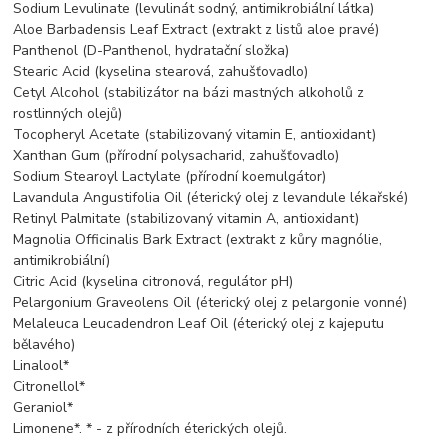
Sodium Levulinate (levulinát sodný, antimikrobiální látka)
Aloe Barbadensis Leaf Extract (extrakt z listů aloe pravé)
Panthenol (D-Panthenol, hydratační složka)
Stearic Acid (kyselina stearová, zahušťovadlo)
Cetyl Alcohol (stabilizátor na bázi mastných alkoholů z
rostlinných olejů)
Tocopheryl Acetate (stabilizovaný vitamin E, antioxidant)
Xanthan Gum (přírodní polysacharid, zahušťovadlo)
Sodium Stearoyl Lactylate (přírodní koemulgátor)
Lavandula Angustifolia Oil (éterický olej z levandule lékařské)
Retinyl Palmitate (stabilizovaný vitamin A, antioxidant)
Magnolia Officinalis Bark Extract (extrakt z kůry magnólie,
antimikrobiální)
Citric Acid (kyselina citronová, regulátor pH)
Pelargonium Graveolens Oil (éterický olej z pelargonie vonné)
Melaleuca Leucadendron Leaf Oil (éterický olej z kajeputu
bělavého)
Linalool*
Citronellol*
Geraniol*
Limonene*. * - z přírodních éterických olejů.