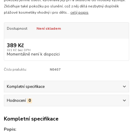
pokožku jemně ošetří, vyrovnává její pH a skutečně do hloubky vyživuje.
Zklidňuje také pokožku po slunění, což z něj dělá nezbytný doplněk
plážové kosmetiky vhodný i pro děts...
celý popis
Dostupnost
Není skladem
389 Kč
321 Kč
bez DPH
Momentálně není k dispozici
Číslo produktu:
N0407
Kompletní specifikace
Hodnocení
0
Kompletní specifikace
Popis: