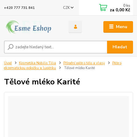
0
ks
CZK
+420 777 731 841
za
0,00 Kč
Menu
Hledat
Úvod
Kosmetika Nobilis Tilia
Přírodní péče o tělo a vlasy
Péče o
ekzematickou pokožku a lupénku
Tělové mléko Karité
Tělové mléko Karité