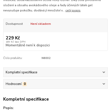
hřebíčku, dodá každodenní očistě nový rozměr. Díky čistě přírodnímu
složení a obsahu avokádového oleje a řady účinných látek gel
nevysušuje pokožku, dodává jí množství v...
celý popis
Dostupnost
Není skladem
229 Kč
189 Kč
bez DPH
Momentálně není k dispozici
Číslo produktu:
N6002
Kompletní specifikace
Hodnocení
0
Kompletní specifikace
Popis: