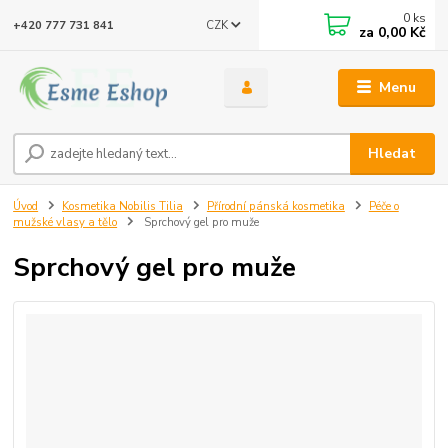
0
ks
CZK
+420 777 731 841
za
0,00 Kč
Menu
Hledat
Úvod
Kosmetika Nobilis Tilia
Přírodní pánská kosmetika
Péče o
mužské vlasy a tělo
Sprchový gel pro muže
Sprchový gel pro muže