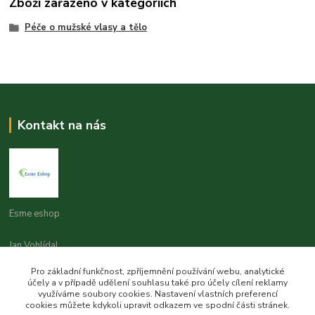
Zboží zařazeno v kategoriích
Péče o mužské vlasy a tělo
Kontakt na nás
Esme eshop
Jan Vohlídal
+420 777 731 841
Pro základní funkčnost, zpříjemnění používání webu, analytické
8,00 - 20,00
účely a v případě udělení souhlasu také pro účely cílení reklamy
využíváme soubory cookies. Nastavení vlastních preferencí
objednavky@esme-eshop.cz
cookies můžete kdykoli upravit odkazem ve spodní části stránek.