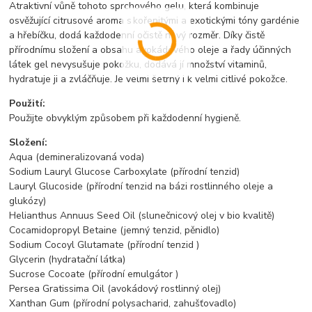
Atraktivní vůně tohoto sprchového gelu, která kombinuje
osvěžující citrusové aroma s kořenitými a exotickými tóny gardénie
a hřebíčku, dodá každodenní očistě nový rozměr. Díky čistě
přírodnímu složení a obsahu avokádového oleje a řady účinných
látek gel nevysušuje pokožku, dodává jí množství vitaminů,
hydratuje ji a zvláčňuje. Je velmi šetrný i k velmi citlivé pokožce.
Použití:
Použijte obvyklým způsobem při každodenní hygieně.
Složení:
Aqua (demineralizovaná voda)
Sodium Lauryl Glucose Carboxylate (přírodní tenzid)
Lauryl Glucoside (přírodní tenzid na bázi rostlinného oleje a
glukózy)
Helianthus Annuus Seed Oil (slunečnicový olej v bio kvalitě)
Cocamidopropyl Betaine (jemný tenzid, pěnidlo)
Sodium Cocoyl Glutamate (přírodní tenzid )
Glycerin (hydratační látka)
Sucrose Cocoate (přírodní emulgátor )
Persea Gratissima Oil (avokádový rostlinný olej)
Xanthan Gum (přírodní polysacharid, zahušťovadlo)