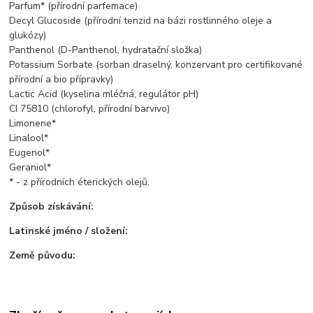
Parfum* (přírodní parfemace)
Decyl Glucoside (přírodní tenzid na bázi rostlinného oleje a
glukózy)
Panthenol (D-Panthenol, hydratační složka)
Potassium Sorbate (sorban draselný, konzervant pro certifikované
přírodní a bio přípravky)
Lactic Acid (kyselina mléčná, regulátor pH)
CI 75810 (chlorofyl, přírodní barvivo)
Limonene*
Linalool*
Eugenol*
Geraniol*
* - z přírodních éterických olejů.
Způsob získávání:
Latinské jméno / složení:
Země původu: