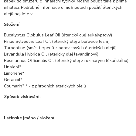
kapek do difuzéru či inhalační tyčinky. Možno použít také k přímé
inhalaci. Podrobné informace o možnostech použití éterických
olejů najdete v
Složení:
Eucalyptus Globulus Leaf Oil (éterický olej eukalyptový)
Pinus Sylvestris Leaf Oil (éterický olej z borovice lesní)
Turpentine (směs terpenů z borovicových éterických olejů)
Lavandula Hybrida Oil (éterický olej lavandinový)
Rosmarinus Officinalis Oil (éterický olej z rozmarýnu lékařského)
Linalool*
Limonene*
Geraniol*
Coumarin*. * - z přírodních éterických olejů
Způsob získávání:
Latinské jméno / složení: