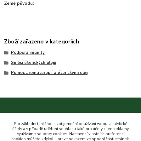
Země původu:
Zboží zařazeno v kategoriích
Podpora imunity
Směsi éterických olejů
Pomoc aromaterapií a éterickými oleji
Kontakt na nás
Pro základní funkčnost, zpříjemnění používání webu, analytické
účely a v případě udělení souhlasu také pro účely cílení reklamy
využíváme soubory cookies. Nastavení vlastních preferencí
cookies můžete kdykoli upravit odkazem ve spodní části stránek.