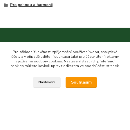
Pro pohodu a harmonii
Kontakt na nás
Pro základní funkčnost, zpříjemnění používání webu, analytické
účely a v případě udělení souhlasu také pro účely cílení reklamy
využíváme soubory cookies. Nastavení vlastních preferencí
cookies můžete kdykoli upravit odkazem ve spodní části stránek.
Esme eshop
Souhlasím
Nastavení
Jan Vohlídal
+420 777 731 841
8,00 - 20,00
objednavky@esme-eshop.cz