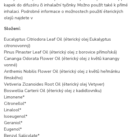
kapek do difuzéru či inhalační tyčinky. Možno použít také k přímé
inhalaci. Podrobné informace o možnostech použití éterických
olejů najdete v
Složení:
Eucalyptus Citriodora Leaf Oil (éterický olej Eukalyptus
citronovonný)
Pinus Pinaster Leaf Oil (éterický olej z borovice přímořská)
Cananga Odorata Flower Oil (éterický olej z květů kanangy
vonné)
Anthemis Nobilis Flower Oil (éterický olej z květů heřmánku
římského)
Vetiveria Zizanoides Root Oil (éterický olej Vetyver)
Boswellia Carterii Oil (éterický olej z kadidlovníku)
Limonene*
Citronellol*
Linalool*
Isoeugenol*
Geraniol*
Eugenol*
Benzyl Salicylate*