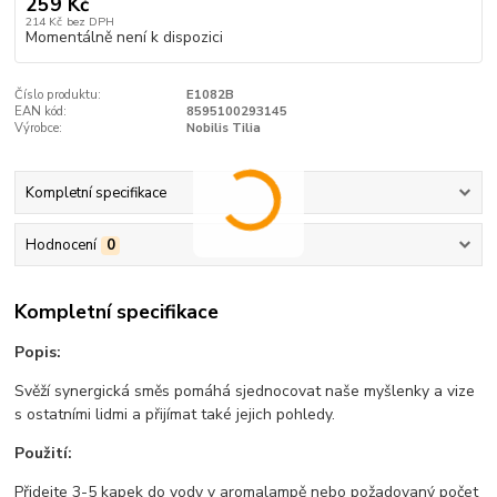
259 Kč
214 Kč
bez DPH
Momentálně není k dispozici
Číslo produktu:
E1082B
EAN kód:
8595100293145
Výrobce:
Nobilis Tilia
Kompletní specifikace
Hodnocení
0
Kompletní specifikace
Popis:
Svěží synergická směs pomáhá sjednocovat naše myšlenky a vize
s ostatními lidmi a přijímat také jejich pohledy.
Použití:
Přidejte 3-5 kapek do vody v aromalampě nebo požadovaný počet