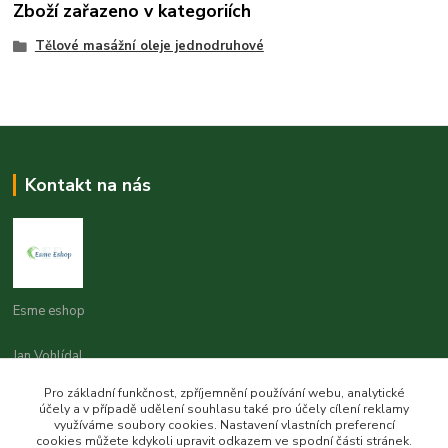
Zboží zařazeno v kategoriích
Tělové masážní oleje jednodruhové
Kontakt na nás
Esme eshop
Jan Vohlídal
+420 777 731 841
Pro základní funkčnost, zpříjemnění používání webu, analytické
8,00 - 20,00
účely a v případě udělení souhlasu také pro účely cílení reklamy
využíváme soubory cookies. Nastavení vlastních preferencí
objednavky@esme-eshop.cz
cookies můžete kdykoli upravit odkazem ve spodní části stránek.