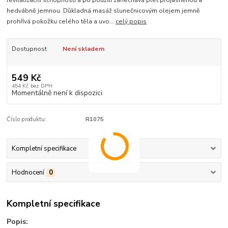
revitalizační schopnosti a po použití zanechává pleť projasněnou a
hedvábně jemnou. Důkladná masáž slunečnicovým olejem jemně
prohřívá pokožku celého těla a uvo...
celý popis
Dostupnost
Není skladem
549 Kč
454 Kč
bez DPH
Momentálně není k dispozici
Číslo produktu:
R1075
Kompletní specifikace
Hodnocení
0
Kompletní specifikace
Popis: