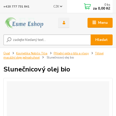
0
ks
CZK
+420 777 731 841
za
0,00 Kč
Menu
Hledat
Úvod
Kosmetika Nobilis Tilia
Přírodní péče o tělo a vlasy
Tělové
masážní oleje jednodruhové
Slunečnicový olej bio
Slunečnicový olej bio