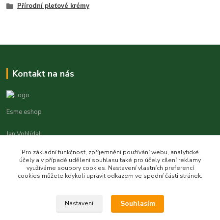
Přírodní pleťové krémy
Kontakt na nás
Esme eshop
Jan Vohlídal
+420 777 731 841
Pro základní funkčnost, zpříjemnění používání webu, analytické
8,00 - 20,00
účely a v případě udělení souhlasu také pro účely cílení reklamy
využíváme soubory cookies. Nastavení vlastních preferencí
objednavky@esme-eshop.cz
cookies můžete kdykoli upravit odkazem ve spodní části stránek.
Souhlasím
Nastavení