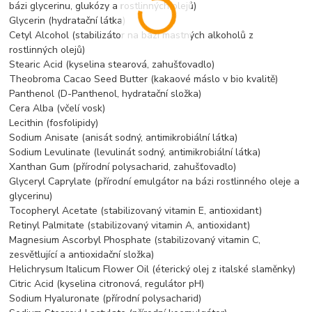
bázi glycerinu, glukózy a rostlinných olejů)
Glycerin (hydratační látka)
Cetyl Alcohol (stabilizátor na bázi mastných alkoholů z
rostlinných olejů)
Stearic Acid (kyselina stearová, zahušťovadlo)
Theobroma Cacao Seed Butter (kakaové máslo v bio kvalitě)
Panthenol (D-Panthenol, hydratační složka)
Cera Alba (včelí vosk)
Lecithin (fosfolipidy)
Sodium Anisate (anisát sodný, antimikrobiální látka)
Sodium Levulinate (levulinát sodný, antimikrobiální látka)
Xanthan Gum (přírodní polysacharid, zahušťovadlo)
Glyceryl Caprylate (přírodní emulgátor na bázi rostlinného oleje a
glycerinu)
Tocopheryl Acetate (stabilizovaný vitamin E, antioxidant)
Retinyl Palmitate (stabilizovaný vitamin A, antioxidant)
Magnesium Ascorbyl Phosphate (stabilizovaný vitamin C,
zesvětlující a antioxidační složka)
Helichrysum Italicum Flower Oil (éterický olej z italské slaměnky)
Citric Acid (kyselina citronová, regulátor pH)
Sodium Hyaluronate (přírodní polysacharid)