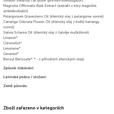
Sodium Stearoyl Lactylate (přírodní koemulgátor)
Magnolia Officinalis Bark Extract (extrakt z kůry magnólie,
antimikrobiální)
Pelargonium Graveolens Oil (éterický olej z pelargonie vonné)
Cananga Odorata Flower Oil (éterický olej z květů kanangy
vonné)
Salvia Sclarea Oil (éterický olej z šalvěje muškátové)
Linalool*
Citronellol*
Limonene*
Geraniol*
Benzyl Benzoate*. * - z přírodních éterických olejů
Způsob získávání:
Latinské jméno / složení:
Země původu:
Zboží zařazeno v kategoriích