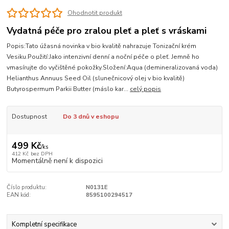
Ohodnotit produkt
Vydatná péče pro zralou pleť a pleť s vráskami
Popis:Tato úžasná novinka v bio kvalitě nahrazuje Tonizační krém
Vesiku.Použití:Jako intenzivní denní a noční péče o pleť. Jemně ho
vmasírujte do vyčištěné pokožky.Složení:Aqua (demineralizovaná voda)
Helianthus Annuus Seed Oil (slunečnicový olej v bio kvalitě)
Butyrospermum Parkii Butter (máslo kar...
celý popis
Dostupnost
Do 3 dnů v eshopu
499 Kč
/
ks
412 Kč
bez DPH
Momentálně není k dispozici
Číslo produktu:
N0131E
EAN kód:
8595100294517
Kompletní specifikace