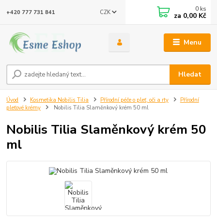
0
ks
CZK
+420 777 731 841
za
0,00 Kč
Menu
Hledat
Úvod
Kosmetika Nobilis Tilia
Přírodní péče o pleť, oči a rty
Přírodní
pleťové krémy
Nobilis Tilia Slaměnkový krém 50 ml
Nobilis Tilia Slaměnkový krém 50
ml