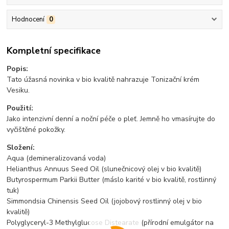
Hodnocení
0
Kompletní specifikace
Popis:
Tato úžasná novinka v bio kvalitě nahrazuje Tonizační krém
Vesiku.
Použití:
Jako intenzivní denní a noční péče o pleť. Jemně ho vmasírujte do
vyčištěné pokožky.
Složení:
Aqua (demineralizovaná voda)
Helianthus Annuus Seed Oil (slunečnicový olej v bio kvalitě)
Butyrospermum Parkii Butter (máslo karité v bio kvalitě, rostlinný
tuk)
Simmondsia Chinensis Seed Oil (jojobový rostlinný olej v bio
kvalitě)
Polyglyceryl-3 Methylglucose Distearate (přírodní emulgátor na