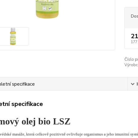
Dos
21
177
Číslo p
Výrobc
etní specifikace
tní specifikace
mový olej bio LSZ
védské masáže, která celkově pozitivně ovlivňuje organismus a jeho imunitní syst