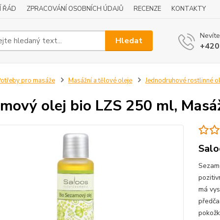
Í ŘÁD
ZPRACOVÁNÍ OSOBNÍCH ÚDAJŮ
RECENZE
KONTAKTY
Nevíte
Hledat
+420
otřeby pro masáže
Masážní a tělové oleje
Jednodruhové rostlinné ol
mový olej bio LZS 250 ml, Masáž
Salo
Sezamo
poziti
má vys
předča
pokožku