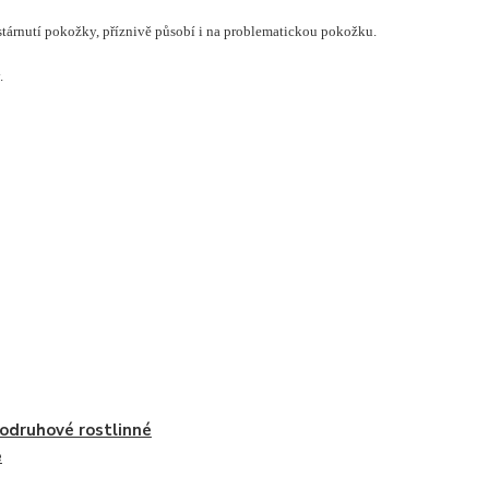
stárnutí pokožky, příznivě působí i na problematickou pokožku.
.
odruhové rostlinné
e