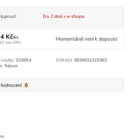
tupnost
Do 2 dnů v e-shopu
4 Kč
/
ks
Momentálně není k dispozici
 Kč
bez DPH
roduktu:
S20054
EAN kód:
8594031325963
e:
Saloos
Hodnocení
0
ém.