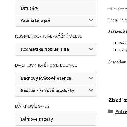
Difuzéry
Sezamový ol
Aromaterapie
Lze jej upla
Jak používa
KOSMETIKA A MASÁŽNÍ OLEJE
Naná
Kosmetika Nobilis Tilia
Lze j
Se značkou
BACHOVY KVĚTOVÉ ESENCE
Bachovy květové esence
Rescue - krizové produkty
Zboží 
DÁRKOVÉ SADY
Potře
Dárkové kazety