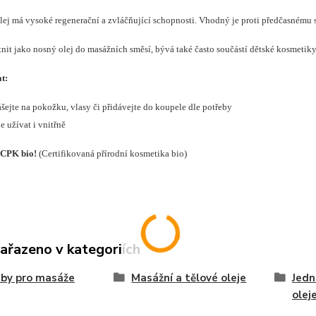
ej má vysoké regenerační a zvláčňující schopnosti. Vhodný je proti předčasnému 
tnit jako nosný olej do masážních směsí, bývá také často součástí dětské kosmetiky
t:
šejte na pokožku, vlasy či přidávejte do koupele dle potřeby
e užívat i vnitřně
 CPK bio!
(Certifikovaná přírodní kosmetika bio)
zařazeno v kategoriích
by pro masáže
Masážní a tělové oleje
Jedn
olej