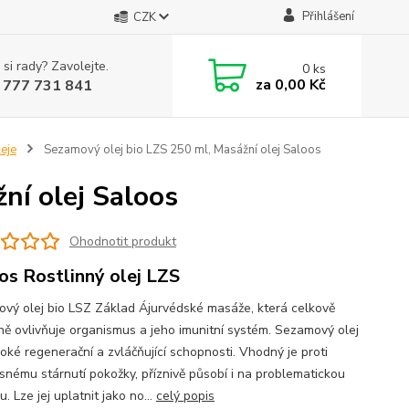
Přihlášení
CZK
 si rady? Zavolejte.
0
ks
za
0,00 Kč
 777 731 841
eje
Sezamový olej bio LZS 250 ml, Masážní olej Saloos
ní olej Saloos
Ohodnotit produkt
os Rostlinný olej LZS
vý olej bio LSZ Základ Ájurvédské masáže, která celkově
vně ovlivňuje organismus a jeho imunitní systém. Sezamový olej
oké regenerační a zvláčňující schopnosti. Vhodný je proti
snému stárnutí pokožky, příznivě působí i na problematickou
. Lze jej uplatnit jako no...
celý popis