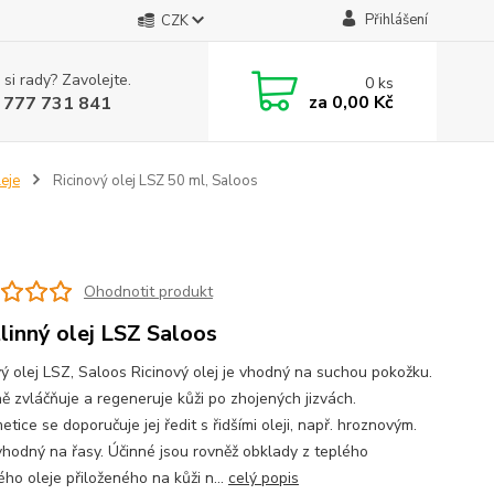
Přihlášení
CZK
 si rady? Zavolejte.
0
ks
za
0,00 Kč
 777 731 841
eje
Ricinový olej LSZ 50 ml, Saloos
Ohodnotit produkt
linný olej LSZ Saloos
vý olej LSZ, Saloos Ricinový olej je vhodný na suchou pokožku.
ě zvláčňuje a regeneruje kůži po zhojených jizvách.
tice se doporučuje jej ředit s řidšími oleji, např. hroznovým.
vhodný na řasy. Účinné jsou rovněž obklady z teplého
ého oleje přiloženého na kůži n...
celý popis