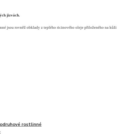
ých jizvách.
činné jsou rovněž obklady z teplého ricinového oleje přiloženého na kůži
odruhové rostlinné
e