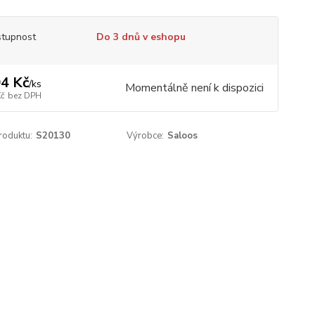
tupnost
Do 3 dnů v eshopu
4 Kč
/
ks
Momentálně není k dispozici
Kč
bez DPH
roduktu:
S20130
Výrobce:
Saloos