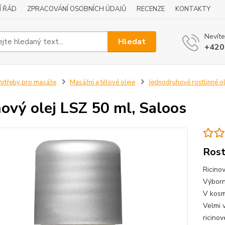
Í ŘÁD
ZPRACOVÁNÍ OSOBNÍCH ÚDAJŮ
RECENZE
KONTAKTY
Nevíte
Hledat
+420
otřeby pro masáže
Masážní a tělové oleje
Jednodruhové rostlinné ol
nový olej LSZ 50 ml, Saloos
Rost
Ricino
Výborn
V kosme
Velmi 
ricinov