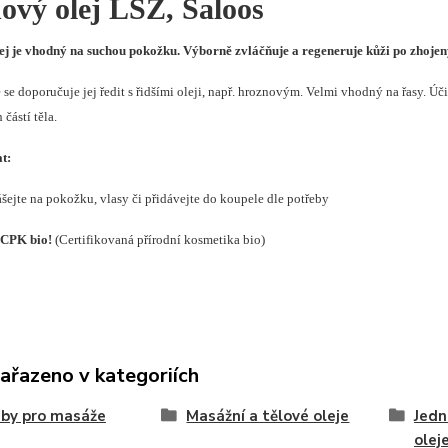
ový olej LSZ, Saloos
ej je vhodný na suchou pokožku. Výborně zvláčňuje a regeneruje kůži po zhojen
se doporučuje jej ředit s řidšími oleji, např. hroznovým. Velmi vhodný na řasy. Ú
částí těla.
t:
šejte na pokožku, vlasy či přidávejte do koupele dle potřeby
 CPK bio!
(Certifikovaná přírodní kosmetika bio)
zařazeno v kategoriích
by pro masáže
Masážní a tělové oleje
Jedn
olej