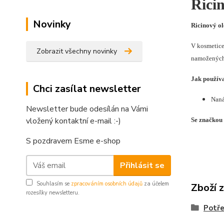
Ricin
Novinky
Ricinový ol
V kosmetice 
Zobrazit všechny novinky
namožených 
Jak používa
Chci zasílat newsletter
Naná
Newsletter bude odesílán na Vámi
vložený kontaktní e-mail :-)
Se značkou
S pozdravem Esme e-shop
Přihlásit se
Souhlasím se
zpracováním osobních údajů
za účelem
Zboží 
rozesílky newsletteru.
Potře