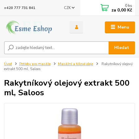
0
ks
CZK
+420 777 731 841
za
0,00 Kč
Menu
Hledat
Úvod
Potřeby pro masáže
Masážní a tělové oleje
Rakytníkový olejový
extrakt 500 ml, Saloos
Rakytníkový olejový extrakt 500
ml, Saloos