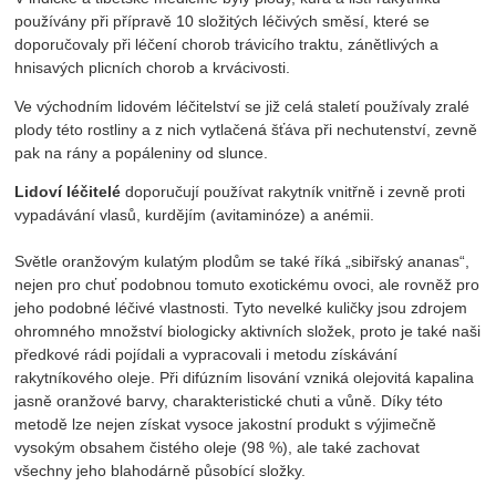
používány při přípravě 10 složitých léčivých směsí, které se
doporučovaly při léčení chorob trávicího traktu, zánětlivých a
hnisavých plicních chorob a krvácivosti.
Ve východním lidovém léčitelství se již celá staletí používaly zralé
plody této rostliny a z nich vytlačená šťáva při nechutenství, zevně
pak na rány a popáleniny od slunce.
Lidoví léčitelé
doporučují používat rakytník vnitřně i zevně proti
vypadávání vlasů, kurdějím (avitaminóze) a anémii.
Světle oranžovým kulatým plodům se také říká „sibiřský ananas“,
nejen pro chuť podobnou tomuto exotickému ovoci, ale rovněž pro
jeho podobné léčivé vlastnosti. Tyto nevelké kuličky jsou zdrojem
ohromného množství biologicky aktivních složek, proto je také naši
předkové rádi pojídali a vypracovali i metodu získávání
rakytníkového oleje. Při difúzním lisování vzniká olejovitá kapalina
jasně oranžové barvy, charakteristické chuti a vůně. Díky této
metodě lze nejen získat vysoce jakostní produkt s výjimečně
vysokým obsahem čistého oleje (98 %), ale také zachovat
všechny jeho blahodárně působící složky.