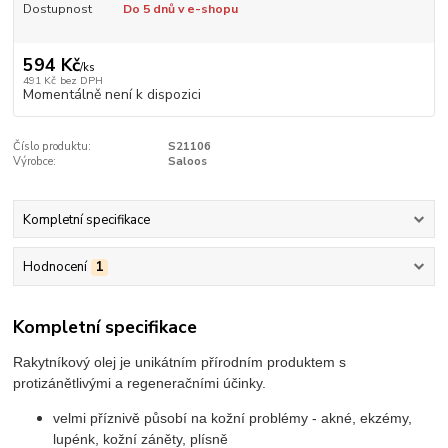
Dostupnost
Do 5 dnů v e-shopu
594 Kč
/
ks
491 Kč
bez DPH
Momentálně není k dispozici
Číslo produktu:
S21106
Výrobce:
Saloos
Kompletní specifikace
Hodnocení
1
Kompletní specifikace
Rakytníkový olej je unikátním přírodním produktem s
protizánětlivými a regeneračními účinky.
velmi příznivě působí na kožní problémy - akné, ekzémy,
lupénk, kožní záněty, plísně