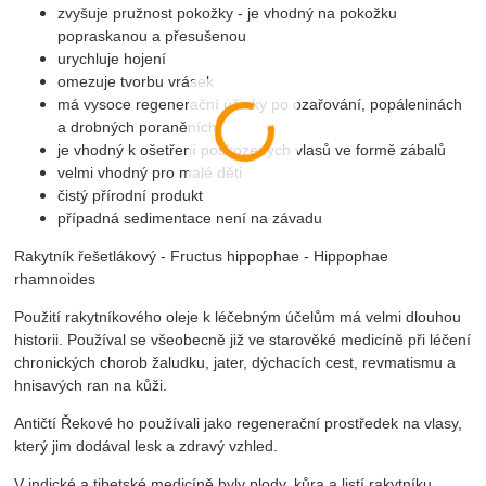
zvyšuje pružnost pokožky - je vhodný na pokožku
popraskanou a přesušenou
urychluje hojení
omezuje tvorbu vrásek
má vysoce regenerační účinky po ozařování, popáleninách
a drobných poraněních
je vhodný k ošetření poškozených vlasů ve formě zábalů
velmi vhodný pro malé děti
čistý přírodní produkt
případná sedimentace není na závadu
Rakytník řešetlákový - Fructus hippophae - Hippophae
rhamnoides
Použití rakytníkového oleje k léčebným účelům má velmi dlouhou
historii. Používal se všeobecně již ve starověké medicíně při léčení
chronických chorob žaludku, jater, dýchacích cest, revmatismu a
hnisavých ran na kůži.
Antičtí Řekové ho používali jako regenerační prostředek na vlasy,
který jim dodával lesk a zdravý vzhled.
V indické a tibetské medicíně byly plody, kůra a listí rakytníku