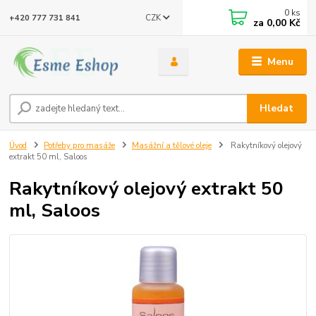
0
ks
CZK
+420 777 731 841
za
0,00 Kč
Menu
Hledat
Úvod
Potřeby pro masáže
Masážní a tělové oleje
Rakytníkový olejový
extrakt 50 ml, Saloos
Rakytníkový olejový extrakt 50
ml, Saloos