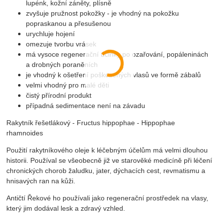
lupénk, kožní záněty, plísně
zvyšuje pružnost pokožky - je vhodný na pokožku
popraskanou a přesušenou
urychluje hojení
omezuje tvorbu vrásek
má vysoce regenerační účinky po ozařování, popáleninách
a drobných poraněních
je vhodný k ošetření poškozených vlasů ve formě zábalů
velmi vhodný pro malé děti
čistý přírodní produkt
případná sedimentace není na závadu
Rakytník řešetlákový - Fructus hippophae - Hippophae
rhamnoides
Použití rakytníkového oleje k léčebným účelům má velmi dlouhou
historii. Používal se všeobecně již ve starověké medicíně při léčení
chronických chorob žaludku, jater, dýchacích cest, revmatismu a
hnisavých ran na kůži.
Antičtí Řekové ho používali jako regenerační prostředek na vlasy,
který jim dodával lesk a zdravý vzhled.