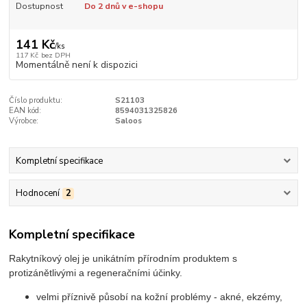
Dostupnost
Do 2 dnů v e-shopu
141 Kč
/
ks
117 Kč
bez DPH
Momentálně není k dispozici
Číslo produktu:
S21103
EAN kód:
8594031325826
Výrobce:
Saloos
Kompletní specifikace
Hodnocení
2
Kompletní specifikace
Rakytníkový olej je unikátním přírodním produktem s
protizánětlivými a regeneračními účinky.
velmi příznivě působí na kožní problémy - akné, ekzémy,