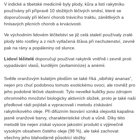
V indické a tibetské medicíně byly plody, kůra a listí rakytníku
používány při přípravě 10 složitých léčivých směsí, které se
doporučovaly při léčení chorob trávicího traktu, zánětlivých a
hnisavých plicních chorob a krvácivosti.
Ve východním lidovém léčitelství se již celá staletí používaly zralé
plody této rostliny a z nich vytlačená šťáva při nechutenství, zevně
pak na rány a popáleniny od slunce.
Lidoví léčitelé
doporučují používat rakytník vnitřně i zevně proti
vypadávání vlasů, kurdějím (avitaminóze) a anémii.
Světle oranžovým kulatým plodům se také říká „sibiřský ananas“,
nejen pro chuť podobnou tomuto exotickému ovoci, ale rovněž pro
jeho podobné léčivé vlastnosti. Tyto nevelké kuličky jsou zdrojem
ohromného množství biologicky aktivních složek, proto je také naši
předkové rádi pojídali a vypracovali i metodu získávání
rakytníkového oleje. Při difúzním lisování vzniká olejovitá kapalina
jasně oranžové barvy, charakteristické chuti a vůně. Díky této
metodě lze nejen získat vysoce jakostní produkt s výjimečně
vysokým obsahem čistého oleje (98 %), ale také zachovat
všechny jeho blahodárně působící složky.