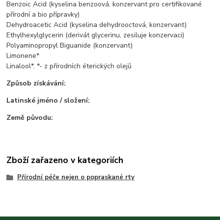
Benzoic Acid (kyselina benzoová, konzervant pro certifikované
přírodní a bio přípravky)
Dehydroacetic Acid (kyselina dehydrooctová, konzervant)
Ethylhexylglycerin (derivát glycerinu, zesiluje konzervaci)
Polyaminopropyl Biguanide (konzervant)
Limonene*
Linalool*. *- z přírodních éterických olejů
Způsob získávání:
Latinské jméno / složení:
Země původu:
Zboží zařazeno v kategoriích
Přírodní péče nejen o popraskané rty