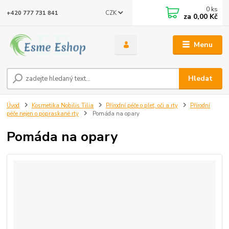
0
ks
CZK
+420 777 731 841
za
0,00 Kč
Menu
Hledat
Úvod
Kosmetika Nobilis Tilia
Přírodní péče o pleť, oči a rty
Přírodní
péče nejen o popraskané rty
Pomáda na opary
Pomáda na opary