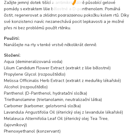
Zažijte jemný dotek tišící a antimikrobiálně působící gelové
pomády s extraktem lilie bělostné a D-panthenolem. Pomáhá
čistit, regenerovat a zklidnit podrážděnou pokožku kolem rtů. Díky
své konzistenci navíc nezanechává pocit lepkavosti a je možné
přes ni bez problémů použít rtěnku.
Použití:
Nanášejte na rty v tenké vrstvě několikrát denně.
Složení:
Aqua (demineralizovaná voda)
Lilium Candidum Flower Extract (extrakt z lilie bělostné)
Propylene Glycol (rozpouštědlo)
Melissa Officinalis Herb Extract (extrakt z meduňky lékařské)
Alcohol (rozpouštědlo)
Panthenol (D-Panthenol, hydratační složka)
Triethanolamine (trietanolamin, neutralizační látka)
Carbomer (karbomer, gelotvorná složka)
Lavandula Angustifolia Oil (éterický olej z levandule lékařské)
Melaleuca Alternifolia Leaf Oil (éterický olej Tea Tree,
čajovníkový)
Phenoxyethanol (konzervant)