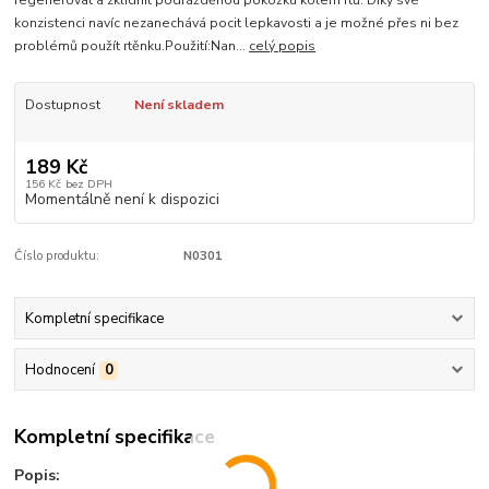
regenerovat a zklidnit podrážděnou pokožku kolem rtů. Díky své
konzistenci navíc nezanechává pocit lepkavosti a je možné přes ni bez
problémů použít rtěnku.Použití:Nan...
celý popis
Dostupnost
Není skladem
189 Kč
156 Kč
bez DPH
Momentálně není k dispozici
Číslo produktu:
N0301
Kompletní specifikace
Hodnocení
0
Kompletní specifikace
Popis: