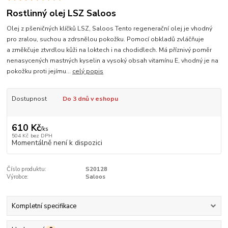
Rostlinný olej LSZ Saloos
Olej z pšeničných klíčků LSZ, Saloos Tento regenerační olej je vhodný
pro zralou, suchou a zdrsnělou pokožku. Pomocí obkladů zvláčňuje
a změkčuje ztvrdlou kůži na loktech i na chodidlech. Má příznivý poměr
nenasycených mastných kyselin a vysoký obsah vitamínu E, vhodný je na
pokožku proti jejímu...
celý popis
Dostupnost
Do 3 dnů v eshopu
610 Kč
/
ks
504 Kč
bez DPH
Momentálně není k dispozici
Číslo produktu:
S20128
Výrobce:
Saloos
Kompletní specifikace