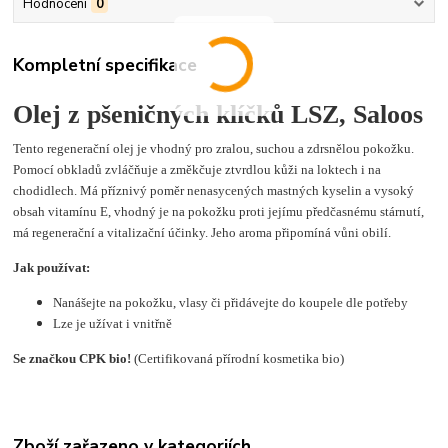
Hodnocení
0
Kompletní specifikace
Olej z pšeničných klíčků LSZ, Saloos
Tento regenerační olej je vhodný pro zralou, suchou a zdrsnělou pokožku.
Pomocí obkladů zvláčňuje a změkčuje ztvrdlou kůži na loktech i na
chodidlech. Má příznivý poměr nenasycených mastných kyselin a vysoký
obsah vitamínu E, vhodný je na pokožku proti jejímu předčasnému stárnutí,
má regenerační a vitalizační účinky. Jeho aroma připomíná vůni obilí.
Jak používat:
Nanášejte na pokožku, vlasy či přidávejte do koupele dle potřeby
Lze je užívat i vnitřně
Se značkou CPK bio!
(Certifikovaná přírodní kosmetika bio)
Zboží zařazeno v kategoriích