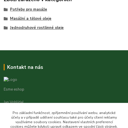
Potřeby pro masáže
Masážní a tělové oleje
Jednodruhové rostlinné oleje
Kontakt na nás
Esme eshop
Jan Vohlídal
+420 777 731 841
Pro základní funkčnost, zpříjemnění používání webu, analytické
8,00 - 20,00
účely a v případě udělení souhlasu také pro účely cílení reklamy
využíváme soubory cookies. Nastavení vlastních preferencí
objednavky@esme-eshop.cz
cookies můžete kdykoli upravit odkazem ve spodní části stránek.