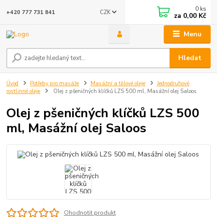
0
ks
CZK
+420 777 731 841
za
0,00 Kč
Menu
Hledat
Úvod
Potřeby pro masáže
Masážní a tělové oleje
Jednodruhové
rostlinné oleje
Olej z pšeničných klíčků LZS 500 ml, Masážní olej Saloos
Olej z pšeničných klíčků LZS 500
ml, Masážní olej Saloos
Ohodnotit produkt