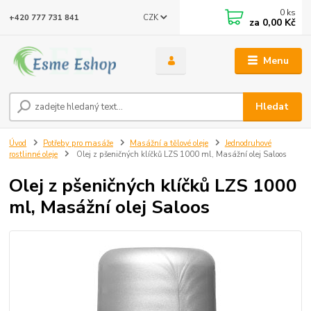
0
ks
CZK
+420 777 731 841
za
0,00 Kč
Menu
Hledat
Úvod
Potřeby pro masáže
Masážní a tělové oleje
Jednodruhové
rostlinné oleje
Olej z pšeničných klíčků LZS 1000 ml, Masážní olej Saloos
Olej z pšeničných klíčků LZS 1000
ml, Masážní olej Saloos