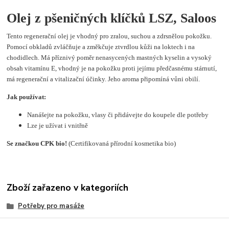
Olej z pšeničných klíčků LSZ, Saloos
Tento regenerační olej je vhodný pro zralou, suchou a zdrsnělou pokožku.
Pomocí obkladů zvláčňuje a změkčuje ztvrdlou kůži na loktech i na
chodidlech. Má příznivý poměr nenasycených mastných kyselin a vysoký
obsah vitamínu E, vhodný je na pokožku proti jejímu předčasnému stárnutí,
má regenerační a vitalizační účinky. Jeho aroma připomíná vůni obilí.
Jak používat:
Nanášejte na pokožku, vlasy či přidávejte do koupele dle potřeby
Lze je užívat i vnitřně
Se značkou CPK bio!
(Certifikovaná přírodní kosmetika bio)
Zboží zařazeno v kategoriích
Potřeby pro masáže
Masážní a tělové oleje