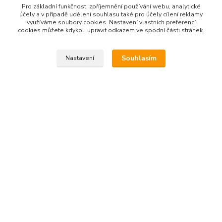
Pro základní funkčnost, zpříjemnění používání webu, analytické
Jednodruhové rostlinné oleje
účely a v případě udělení souhlasu také pro účely cílení reklamy
využíváme soubory cookies. Nastavení vlastních preferencí
cookies můžete kdykoli upravit odkazem ve spodní části stránek.
Souhlasím
Nastavení
Kontakt na nás
Esme eshop
Jan Vohlídal
+420 777 731 841
8,00 - 20,00
objednavky@esme-eshop.cz