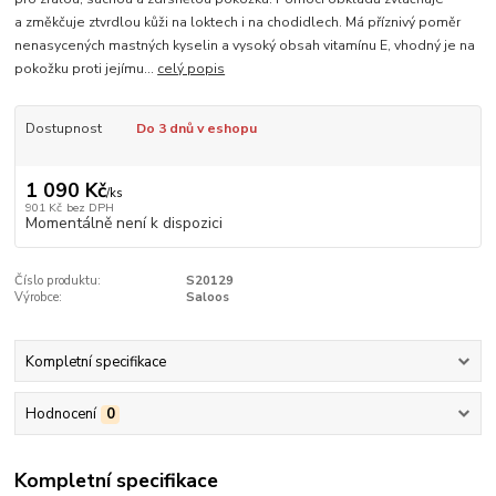
a změkčuje ztvrdlou kůži na loktech i na chodidlech. Má příznivý poměr
nenasycených mastných kyselin a vysoký obsah vitamínu E, vhodný je na
pokožku proti jejímu...
celý popis
Dostupnost
Do 3 dnů v eshopu
1 090 Kč
/
ks
901 Kč
bez DPH
Momentálně není k dispozici
Číslo produktu:
S20129
Výrobce:
Saloos
Kompletní specifikace
Hodnocení
0
Kompletní specifikace