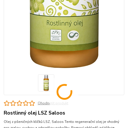
Ohodnotit produkt
Rostlinný olej LSZ Saloos
Olej z pšeničných klíčků LSZ, Saloos Tento regenerační olej je vhodný
pro zralou, suchou a zdrsnělou pokožku. Pomocí obkladů zvláčňuje