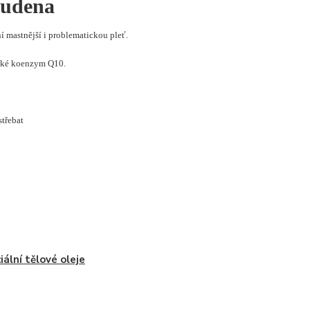
tudena
ní mastnější i problematickou pleť.
také koenzym Q10.
střebat
iální tělové oleje