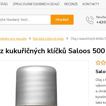
Í ŘÁD
ZPRACOVÁNÍ OSOBNÍCH ÚDAJŮ
RECENZE
KONTAKTY
Nevíte
Hledat
+420
otřeby pro masáže
Masážní a tělové oleje
Olej z kukuřičných klíčků
 z kukuřičných klíčků Saloos 500
Salo
Olej z
výborné
a chrán
kyseli
také ko