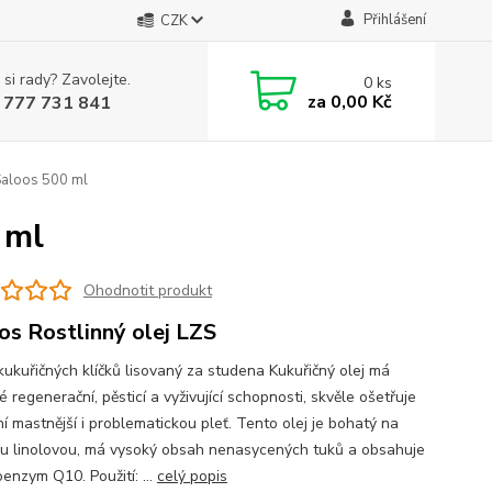
Přihlášení
CZK
 si rady? Zavolejte.
0
ks
za
0,00 Kč
 777 731 841
 Saloos 500 ml
 ml
Ohodnotit produkt
os Rostlinný olej LZS
 kukuřičných klíčků lisovaný za studena Kukuřičný olej má
 regenerační, pěsticí a vyživující schopnosti, skvěle ošetřuje
í mastnější i problematickou pleť. Tento olej je bohatý na
nu linolovou, má vysoký obsah nenasycených tuků a obsahuje
enzym Q10. Použití: ...
celý popis