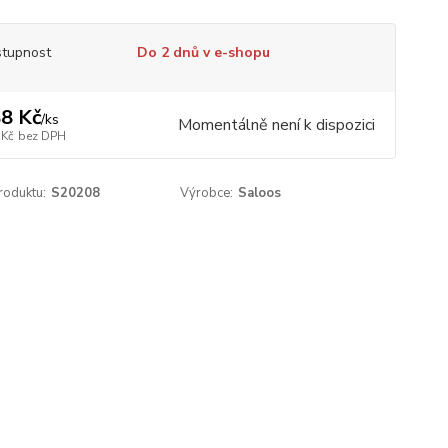
tupnost
Do 2 dnů v e-shopu
8 Kč
/
ks
Momentálně není k dispozici
 Kč
bez DPH
roduktu:
S20208
Výrobce:
Saloos