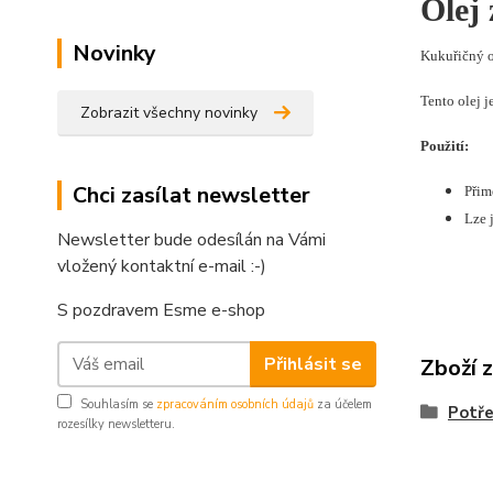
Olej 
Novinky
Kukuřičný o
Tento olej 
Zobrazit všechny novinky
Použití:
Chci zasílat newsletter
Přim
Lze j
Newsletter bude odesílán na Vámi
vložený kontaktní e-mail :-)
S pozdravem Esme e-shop
Přihlásit se
Zboží 
Souhlasím se
zpracováním osobních údajů
za účelem
Potře
rozesílky newsletteru.