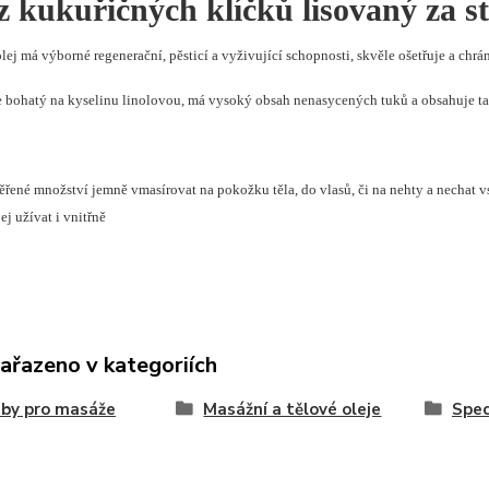
z kukuřičných klíčků lisovaný za s
lej
má výborné regenerační, pěsticí a vyživující schopnosti, skvěle ošetřuje a chrá
je bohatý na kyselinu linolovou, má vysoký obsah nenasycených tuků a obsahuje 
ěřené množství jemně vmasírovat na pokožku těla, do vlasů, či na nehty a nechat v
ej užívat i vnitřně
zařazeno v kategoriích
by pro masáže
Masážní a tělové oleje
Spec