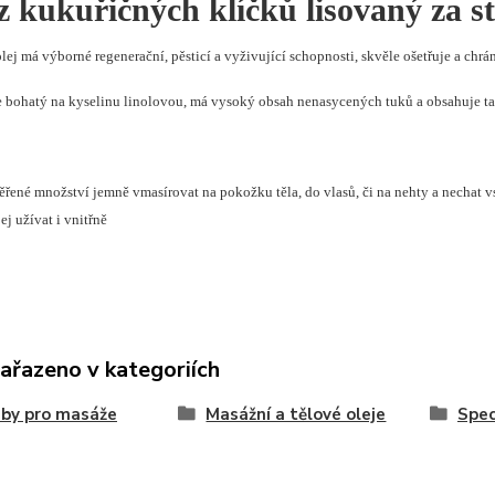
z kukuřičných klíčků lisovaný za s
lej
má výborné regenerační, pěsticí a vyživující schopnosti, skvěle ošetřuje a chrá
je bohatý na kyselinu linolovou, má vysoký obsah nenasycených tuků a obsahuje 
ěřené množství jemně vmasírovat na pokožku těla, do vlasů, či na nehty a nechat v
ej užívat i vnitřně
zařazeno v kategoriích
by pro masáže
Masážní a tělové oleje
Spec