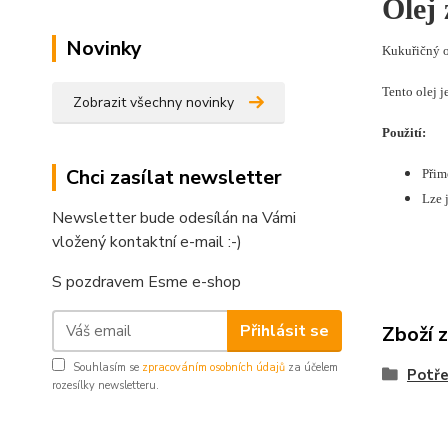
Olej 
Novinky
Kukuřičný o
Tento olej 
Zobrazit všechny novinky
Použití:
Chci zasílat newsletter
Přim
Lze j
Newsletter bude odesílán na Vámi
vložený kontaktní e-mail :-)
S pozdravem Esme e-shop
Přihlásit se
Zboží 
Souhlasím se
zpracováním osobních údajů
za účelem
Potře
rozesílky newsletteru.