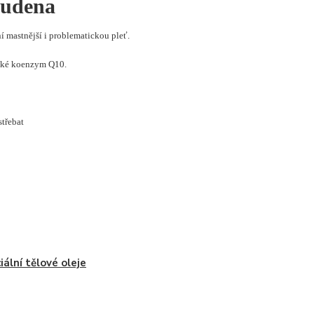
tudena
ní mastnější i problematickou pleť.
také koenzym Q10.
střebat
iální tělové oleje