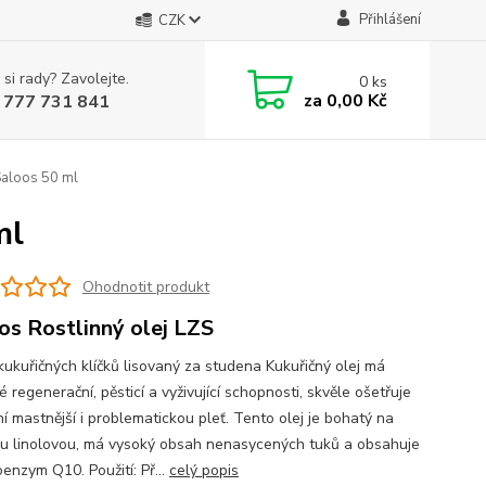
Přihlášení
CZK
 si rady? Zavolejte.
0
ks
za
0,00 Kč
 777 731 841
 Saloos 50 ml
ml
Ohodnotit produkt
os Rostlinný olej LZS
 kukuřičných klíčků lisovaný za studena Kukuřičný olej má
 regenerační, pěsticí a vyživující schopnosti, skvěle ošetřuje
í mastnější i problematickou pleť. Tento olej je bohatý na
nu linolovou, má vysoký obsah nenasycených tuků a obsahuje
enzym Q10. Použití: Př...
celý popis