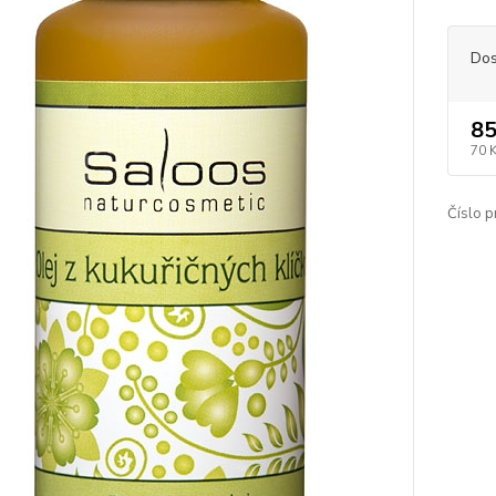
Dos
85
70 
Číslo p