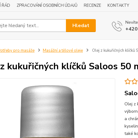
Í ŘÁD
ZPRACOVÁNÍ OSOBNÍCH ÚDAJŮ
RECENZE
KONTAKTY
Nevíte
Hledat
+420
otřeby pro masáže
Masážní a tělové oleje
Olej z kukuřičných klíčků
 z kukuřičných klíčků Saloos 50 
Salo
Olej z
výborné
a chrán
kyseli
také ko