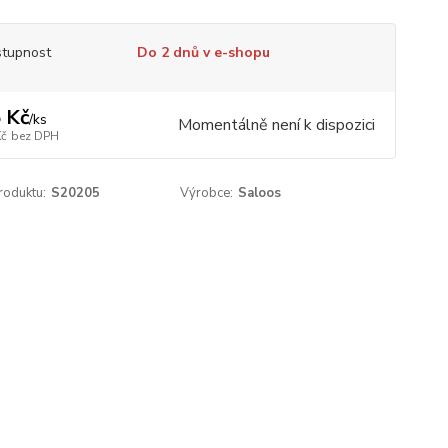
tupnost
Do 2 dnů v e-shopu
 Kč
/
ks
Momentálně není k dispozici
Kč
bez DPH
roduktu:
S20205
Výrobce:
Saloos