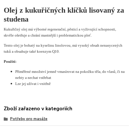
Olej z kukuřičných klíčků lisovaný za
studena
Kukuřičný olej
má výborné regenerační, pěsticí a vyživující schopnosti,
skvěle ošetřuje a chrání mastnější i problematickou pleť.
Tento olej je bohatý na kyselinu linolovou, má vysoký obsah nenasycených
tuků a obsahuje také koenzym Q10.
Použití:
Přiměřené množství jemně vmasírovat na pokožku těla, do vlasů, či na
nehty a nechat vstřebat
Lze jej užívat i vnitřně
Zboží zařazeno v kategoriích
Potřeby pro masáže
Masážní a tělové oleje