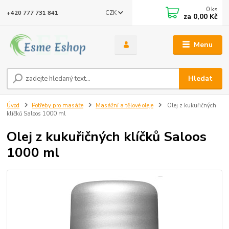
0
ks
CZK
+420 777 731 841
za
0,00 Kč
Menu
Hledat
Úvod
Potřeby pro masáže
Masážní a tělové oleje
Olej z kukuřičných
klíčků Saloos 1000 ml
Olej z kukuřičných klíčků Saloos
1000 ml