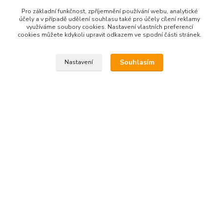
Pro základní funkčnost, zpříjemnění používání webu, analytické
Speciální tělové oleje
účely a v případě udělení souhlasu také pro účely cílení reklamy
využíváme soubory cookies. Nastavení vlastních preferencí
cookies můžete kdykoli upravit odkazem ve spodní části stránek.
Souhlasím
Nastavení
Kontakt na nás
Esme eshop
Jan Vohlídal
+420 777 731 841
8,00 - 20,00
objednavky@esme-eshop.cz