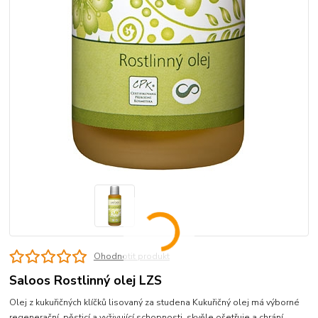
Ohodnotit produkt
Saloos Rostlinný olej LZS
Olej z kukuřičných klíčků lisovaný za studena Kukuřičný olej má výborné
regenerační, pěsticí a vyživující schopnosti, skvěle ošetřuje a chrání