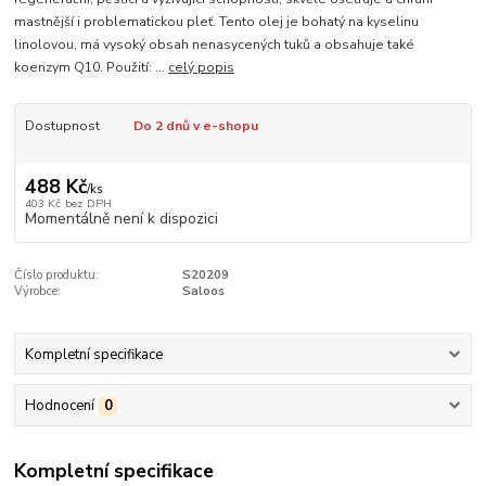
mastnější i problematickou pleť. Tento olej je bohatý na kyselinu
linolovou, má vysoký obsah nenasycených tuků a obsahuje také
koenzym Q10. Použití: ...
celý popis
Dostupnost
Do 2 dnů v e-shopu
488 Kč
/
ks
403 Kč
bez DPH
Momentálně není k dispozici
Číslo produktu:
S20209
Výrobce:
Saloos
Kompletní specifikace
Hodnocení
0
Kompletní specifikace