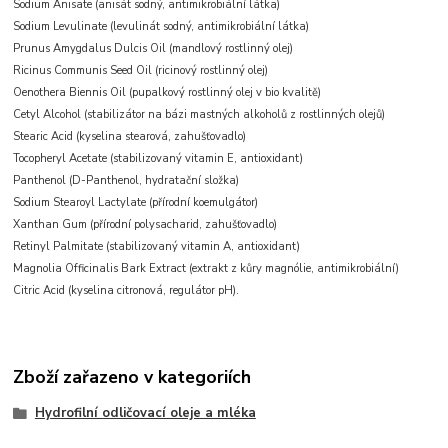
Sodium Anisate (anisát sodný, antimikrobiální látka)
Sodium Levulinate (levulinát sodný, antimikrobiální látka)
Prunus Amygdalus Dulcis Oil (mandlový rostlinný olej)
Ricinus Communis Seed Oil (ricinový rostlinný olej)
Oenothera Biennis Oil (pupalkový rostlinný olej v bio kvalitě)
Cetyl Alcohol (stabilizátor na bázi mastných alkoholů z rostlinných olejů)
Stearic Acid (kyselina stearová, zahušťovadlo)
Tocopheryl Acetate (stabilizovaný vitamin E, antioxidant)
Panthenol (D-Panthenol, hydratační složka)
Sodium Stearoyl Lactylate (přírodní koemulgátor)
Xanthan Gum (přírodní polysacharid, zahušťovadlo)
Retinyl Palmitate (stabilizovaný vitamin A, antioxidant)
Magnolia Officinalis Bark Extract (extrakt z kůry magnólie, antimikrobiální)
Citric Acid (kyselina citronová, regulátor pH).
Zboží zařazeno v kategoriích
Hydrofilní odličovací oleje a mléka