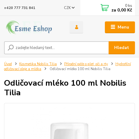
0
ks
CZK
+420 777 731 841
za
0,00 Kč
Menu
Hledat
Úvod
Kosmetika Nobilis Tilia
Přírodní péče o pleť, oči a rty
Hydrofilní
odličovací oleje a mléka
Odličovací mléko 100 ml Nobilis Tilia
Odličovací mléko 100 ml Nobilis
Tilia