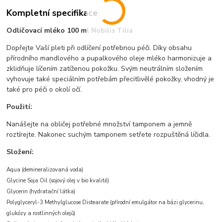
Kompletní specifikace
Odličovací mléko 100 ml Nobilis Tilia
Dopřejte Vaší pleti při odlíčení potřebnou péči. Díky obsahu
přírodního mandlového a pupalkového oleje mléko harmonizuje a
zklidňuje líčením zatíženou pokožku. Svým neutrálním složením
vyhovuje také speciálním potřebám přecitlivělé pokožky, vhodný je
také pro péči o okolí očí.
Použití:
Nanášejte na obličej potřebné množství tamponem a jemně
roztírejte. Nakonec suchým tamponem setřete rozpuštěná líčidla.
Složení:
Aqua (demineralizovaná voda)
Glycine Soja Oil (sojový olej v bio kvalitě)
Glycerin (hydratační látka)
Polyglyceryl-3 Methylglucose Distearate (přírodní emulgátor na bázi glycerinu,
glukózy a rostlinných olejů)