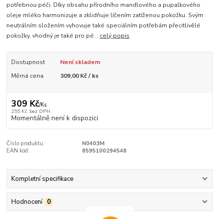
potřebnou péči. Díky obsahu přírodního mandlového a pupalkového
oleje mléko harmonizuje a zklidňuje líčením zatíženou pokožku. Svým
neutrálním složením vyhovuje také speciálním potřebám přecitlivělé
pokožky, vhodný je také pro pé...
celý popis
Dostupnost
Není skladem
Měrná cena
309,00 Kč / ks
309 Kč
/
Ks
255 Kč
bez DPH
Momentálně není k dispozici
Číslo produktu:
N0403M
EAN kód:
8595100294548
Kompletní specifikace
Hodnocení
0