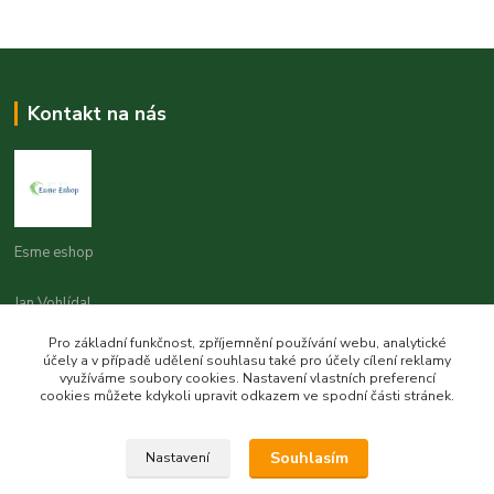
Kontakt na nás
Esme eshop
Jan Vohlídal
+420 777 731 841
Pro základní funkčnost, zpříjemnění používání webu, analytické
8,00 - 20,00
účely a v případě udělení souhlasu také pro účely cílení reklamy
využíváme soubory cookies. Nastavení vlastních preferencí
objednavky@esme-eshop.cz
cookies můžete kdykoli upravit odkazem ve spodní části stránek.
Souhlasím
Nastavení