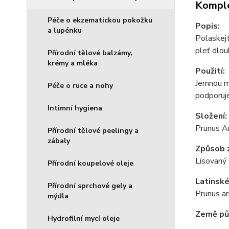
Komple
Péče o ekzematickou pokožku
Popis:
a lupénku
Polaskejt
pleť dlou
Přírodní tělové balzámy,
krémy a mléka
Použití:
Jemnou ma
Péče o ruce a nohy
podporuje
Intimní hygiena
Složení:
Prunus Ar
Přírodní tělové peelingy a
zábaly
Způsob z
Lisovaný 
Přírodní koupelové oleje
Latinské
Přírodní sprchové gely a
Prunus a
mýdla
Země pů
Hydrofilní mycí oleje