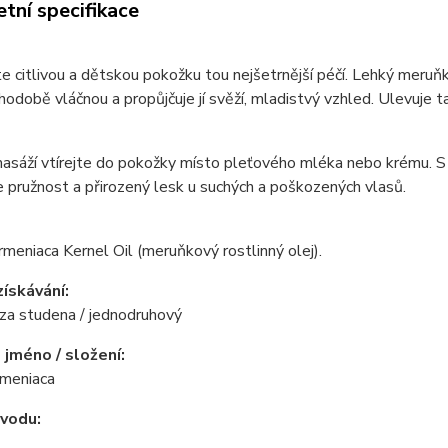
tní specifikace
e citlivou a dětskou pokožku tou nejšetrnější péčí. Lehký meruňk
hodobě vláčnou a propůjčuje jí svěží, mladistvý vzhled. Ulevuje t
sáží vtírejte do pokožky místo pleťového mléka nebo krému. S o
 pružnost a přirozený lesk u suchých a poškozených vlasů.
meniaca Kernel Oil (meruňkový rostlinný olej).
ískávání:
za studena / jednodruhový
 jméno / složení:
rmeniaca
vodu: