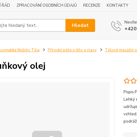
Í ŘÁD
ZPRACOVÁNÍ OSOBNÍCH ÚDAJŮ
RECENZE
KONTAKTY
Nevíte
Hledat
+420
osmetika Nobilis Tilia
Přírodní péče o tělo a vlasy
Tělové masážní o
ňkový olej
Popis:P
Lehký 
udržuje
vzhled
podrážd