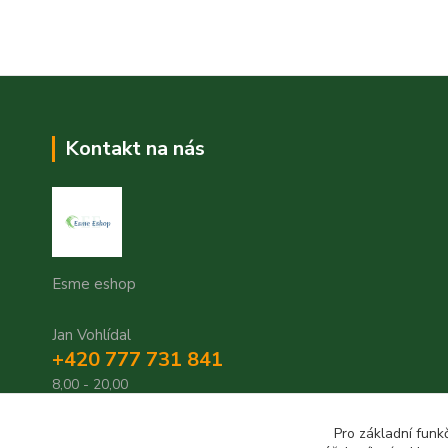
Kontakt na nás
Esme eshop
Jan Vohlídal
+420 777 731 841
8,00 - 20,00
objednavky@esme-eshop.cz
Pro základní funk