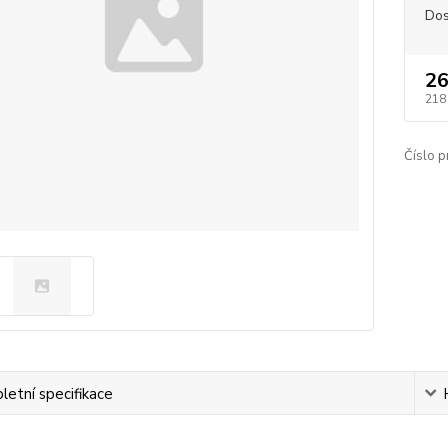
Dos
26
218
Číslo p
etní specifikace