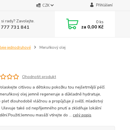
Přihlášení
CZK
 si rady? Zavolejte.
0
ks
za
0,00 Kč
 777 731 841
leje jednodruhové
Meruňkový olej
Ohodnotit produkt
olaskejte citlivou a dětskou pokožku tou nejšetrnější péčí.
meruňkový olej jemně regeneruje a důkladně hydratuje,
 pleť dlouhodobě vláčnou a propůjčuje jí svěží, mladistvý
. Ulevuje také od nepříjemného pnutí a zklidňuje lokální
ění.Použití:Jemnou masáží vtírejte do ...
celý popis