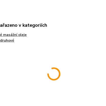
zařazeno v kategoriích
é masážní oleje
odruhové