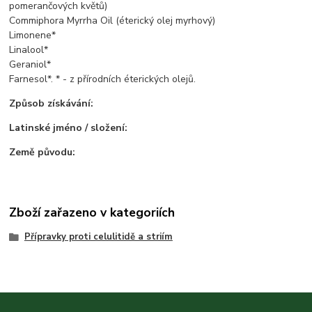
pomerančových květů)
Commiphora Myrrha Oil (éterický olej myrhový)
Limonene*
Linalool*
Geraniol*
Farnesol*. * - z přírodních éterických olejů.
Způsob získávání:
Latinské jméno / složení:
Země původu:
Zboží zařazeno v kategoriích
Přípravky proti celulitidě a striím