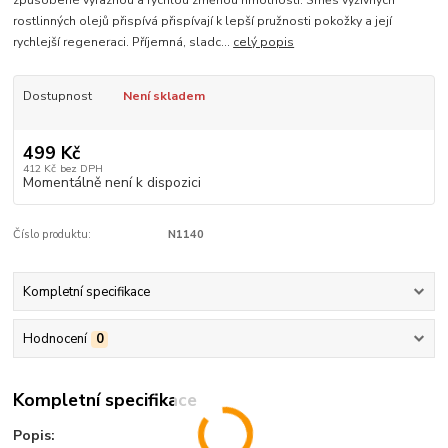
způsobené výraznou a rychlou změnou hmotnosti. Směs výživných
rostlinných olejů přispívá přispívají k lepší pružnosti pokožky a její
rychlejší regeneraci. Příjemná, sladc...
celý popis
Dostupnost
Není skladem
499 Kč
412 Kč
bez DPH
Momentálně není k dispozici
Číslo produktu:
N1140
Kompletní specifikace
Hodnocení
0
Kompletní specifikace
Popis: