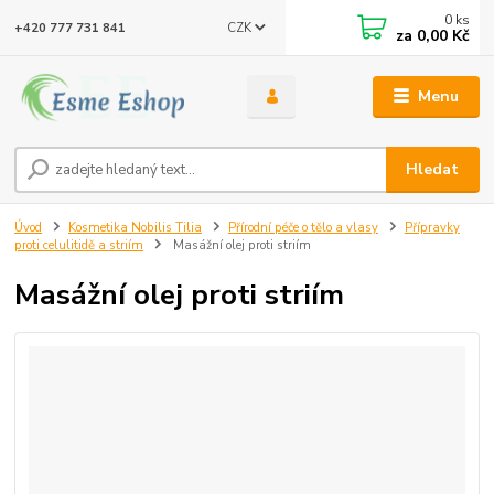
0
ks
CZK
+420 777 731 841
za
0,00 Kč
Menu
Hledat
Úvod
Kosmetika Nobilis Tilia
Přírodní péče o tělo a vlasy
Přípravky
proti celulitidě a striím
Masážní olej proti striím
Masážní olej proti striím