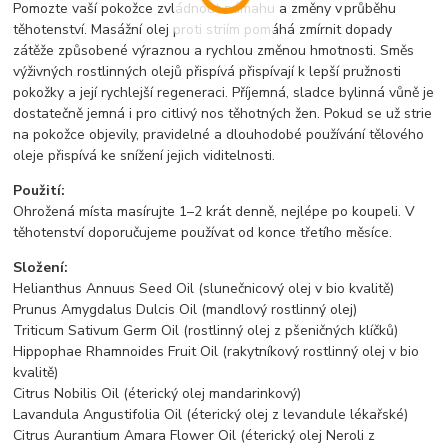
Pomozte vaší pokožce zvládnout námahu a změny v průběhu
těhotenství. Masážní olej proti striím pomáhá zmírnit dopady
zátěže způsobené výraznou a rychlou změnou hmotnosti. Směs
výživných rostlinných olejů přispívá přispívají k lepší pružnosti
pokožky a její rychlejší regeneraci. Příjemná, sladce bylinná vůně je
dostatečně jemná i pro citlivý nos těhotných žen. Pokud se už strie
na pokožce objevily, pravidelné a dlouhodobé používání tělového
oleje přispívá ke snížení jejich viditelnosti.
Použití:
Ohrožená místa masírujte 1–2 krát denně, nejlépe po koupeli. V
těhotenství doporučujeme používat od konce třetího měsíce.
Složení:
Helianthus Annuus Seed Oil (slunečnicový olej v bio kvalitě)
Prunus Amygdalus Dulcis Oil (mandlový rostlinný olej)
Triticum Sativum Germ Oil (rostlinný olej z pšeničných klíčků)
Hippophae Rhamnoides Fruit Oil (rakytníkový rostlinný olej v bio
kvalitě)
Citrus Nobilis Oil (éterický olej mandarinkový)
Lavandula Angustifolia Oil (éterický olej z levandule lékařské)
Citrus Aurantium Amara Flower Oil (éterický olej Neroli z