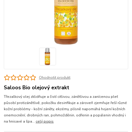
Ohodnotit produkt
Saloos Bio olejový extrakt
Třezalkový olej zklidňuje a čistí citlivou, zánětlivou a zanícenou pleť
působí protizánětlivě, pokožku desinfikuje a zároveň zjemňuje řeší různé
kožní problémy - kožní záněty, ekzémy, plísně napomáhá hojení kožních
onemocnění, drobných ran, pohmožděnin, odřenin a popálenin vhodný i
na hnisavé a špa...
celý popis