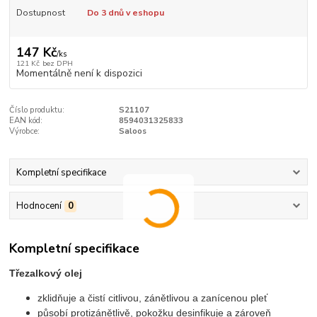
Dostupnost
Do 3 dnů v eshopu
147 Kč
/
ks
121 Kč
bez DPH
Momentálně není k dispozici
Číslo produktu:
S21107
EAN kód:
8594031325833
Výrobce:
Saloos
Kompletní specifikace
Hodnocení
0
Kompletní specifikace
Třezalkový olej
zklidňuje a čistí citlivou, zánětlivou a zanícenou pleť
působí protizánětlivě, pokožku desinfikuje a zároveň