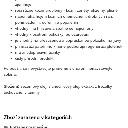
zjemňuje
řeší různé kožní problémy - kožní záněty, ekzémy, plísně
napomáhá hojení kožních onemocnění, drobných ran,
pohmožděnin, odřenin a popálenin
vhodný i na hnisavé a špatně se hojící rány
vhodný k ošetření pokožky po ozařování
je vhodný na přesušenou a popraskanou pokožku, na jizvy
při masáži páteřního kmene podporuje regeneraci plotének
má antidepresivní účinky
čistý přírodní produkt
Po použití se nevystavujte přímému slunci ani nenavštěvujte
solaria.
Složení:
sezamový olej, slunečnicový olej, extrakt z třezalky
tečkované, vitamíny
Zboží zařazeno v kategoriích
Potřeby pro masáže