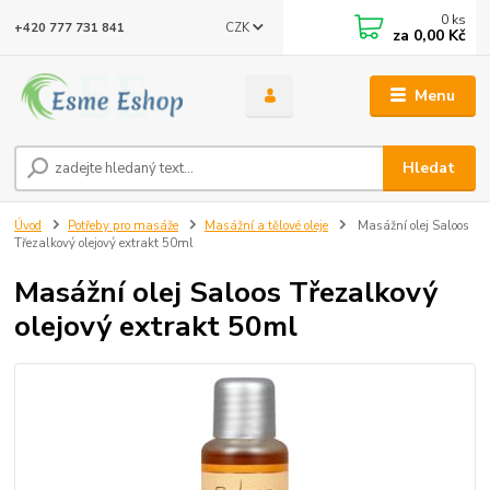
0
ks
CZK
+420 777 731 841
za
0,00 Kč
Menu
Hledat
Úvod
Potřeby pro masáže
Masážní a tělové oleje
Masážní olej Saloos
Třezalkový olejový extrakt 50ml
Masážní olej Saloos Třezalkový
olejový extrakt 50ml