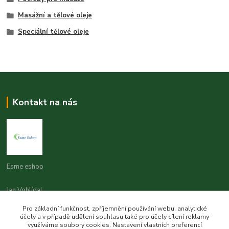
Masážní a tělové oleje
Speciální tělové oleje
Kontakt na nás
Esme eshop
Jan Vohlídal
+420 777 731 841
Pro základní funkčnost, zpříjemnění používání webu, analytické
8,00 - 20,00
účely a v případě udělení souhlasu také pro účely cílení reklamy
využíváme soubory cookies. Nastavení vlastních preferencí