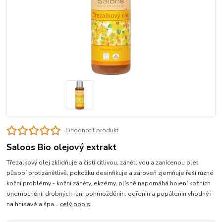
Ohodnotit produkt
Saloos Bio olejový extrakt
Třezalkový olej zklidňuje a čistí citlivou, zánětlivou a zanícenou pleť
působí protizánětlivě, pokožku desinfikuje a zároveň zjemňuje řeší různé
kožní problémy - kožní záněty, ekzémy, plísně napomáhá hojení kožních
onemocnění, drobných ran, pohmožděnin, odřenin a popálenin vhodný i
na hnisavé a špa...
celý popis