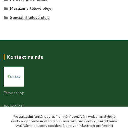
Masážní a tělové oleje
Speciální tělové oleje
Kontakt na nás
Esme eshop
Jan Vohlídal
+420 777 731 841
Pro základní funkčnost, zpříjemnění používání webu, analytické
8,00 - 20,00
účely a v případě udělení souhlasu také pro účely cílení reklamy
využíváme soubory cookies. Nastavení vlastních preferencí