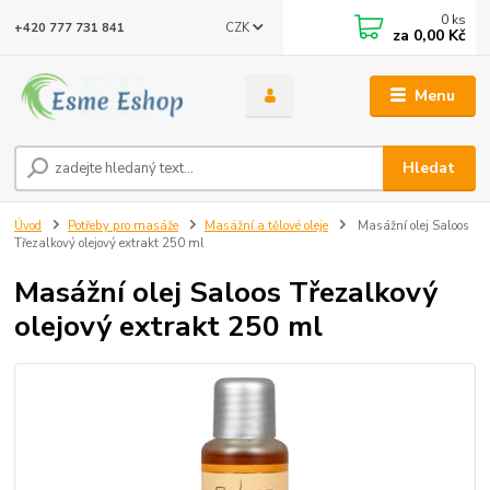
0
ks
CZK
+420 777 731 841
za
0,00 Kč
Menu
Hledat
Úvod
Potřeby pro masáže
Masážní a tělové oleje
Masážní olej Saloos
Třezalkový olejový extrakt 250 ml
Masážní olej Saloos Třezalkový
olejový extrakt 250 ml