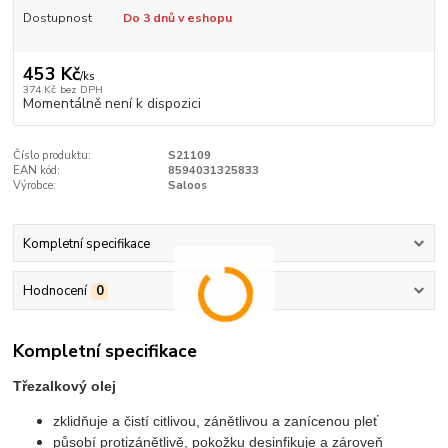
Dostupnost
Do 3 dnů v eshopu
453 Kč
/
ks
374 Kč
bez DPH
Momentálně není k dispozici
Číslo produktu:
S21109
EAN kód:
8594031325833
Výrobce:
Saloos
Kompletní specifikace
Hodnocení
0
Kompletní specifikace
Třezalkový olej
zklidňuje a čistí citlivou, zánětlivou a zanícenou pleť
působí protizánětlivě, pokožku desinfikuje a zároveň