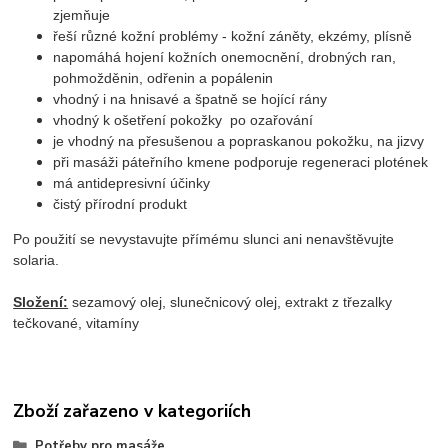
zjemňuje
řeší různé kožní problémy - kožní záněty, ekzémy, plísně
napomáhá hojení kožních onemocnění, drobných ran,
pohmožděnin, odřenin a popálenin
vhodný i na hnisavé a špatně se hojící rány
vhodný k ošetření pokožky po ozařování
je vhodný na přesušenou a popraskanou pokožku, na jizvy
při masáži páteřního kmene podporuje regeneraci plotének
má antidepresivní účinky
čistý přírodní produkt
Po použití se nevystavujte přímému slunci ani nenavštěvujte
solaria.
Složení:
sezamový olej, slunečnicový olej, extrakt z třezalky
tečkované, vitamíny
Zboží zařazeno v kategoriích
Potřeby pro masáže