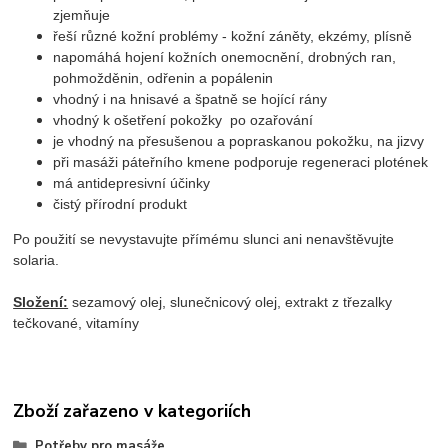
zjemňuje
řeší různé kožní problémy - kožní záněty, ekzémy, plísně
napomáhá hojení kožních onemocnění, drobných ran,
pohmožděnin, odřenin a popálenin
vhodný i na hnisavé a špatně se hojící rány
vhodný k ošetření pokožky po ozařování
je vhodný na přesušenou a popraskanou pokožku, na jizvy
při masáži páteřního kmene podporuje regeneraci plotének
má antidepresivní účinky
čistý přírodní produkt
Po použití se nevystavujte přímému slunci ani nenavštěvujte
solaria.
Složení:
sezamový olej, slunečnicový olej, extrakt z třezalky
tečkované, vitamíny
Zboží zařazeno v kategoriích
Potřeby pro masáže