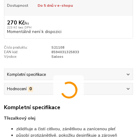
Dostupnost
Do 5 dnů v e-shopu
270 Kč
/
ks
223 Kč
bez DPH
Momentálně není k dispozici
Číslo produktu:
S21108
EAN kód:
8594031325833
Výrobce:
Saloos
Kompletní specifikace
Hodnocení
0
Kompletní specifikace
Třezalkový olej
zklidňuje a čistí citlivou, zánětlivou a zanícenou pleť
působí protizánětlivě, pokožku desinfikuje a zároveň