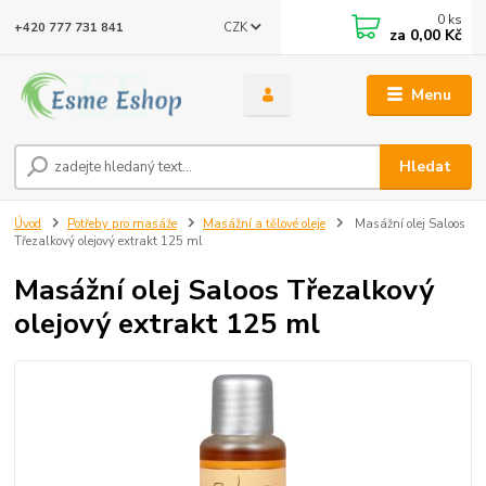
0
ks
CZK
+420 777 731 841
za
0,00 Kč
Menu
Hledat
Úvod
Potřeby pro masáže
Masážní a tělové oleje
Masážní olej Saloos
Třezalkový olejový extrakt 125 ml
Masážní olej Saloos Třezalkový
olejový extrakt 125 ml