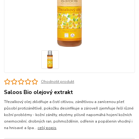
Ohodnotit produkt
Saloos Bio olejový extrakt
Třezalkový olej zklidňuje a čistí citlivou, zánětlivou a zanícenou pleť
působí protizánětlivě, pokožku desinfikuje a zároveň zjemňuje řeší různé
kožní problémy - kožní záněty, ekzémy, plísně napomáhá hojení kožních
onemocnění, drobných ran, pohmožděnin, odřenin a popálenin vhodný i
na hnisavé a špa...
celý popis