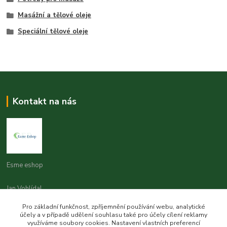
Masážní a tělové oleje
Speciální tělové oleje
Kontakt na nás
Esme eshop
Jan Vohlídal
+420 777 731 841
Pro základní funkčnost, zpříjemnění používání webu, analytické
8,00 - 20,00
účely a v případě udělení souhlasu také pro účely cílení reklamy
využíváme soubory cookies. Nastavení vlastních preferencí