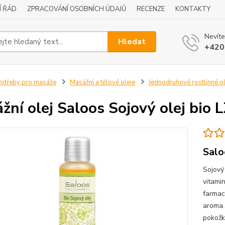
Í ŘÁD
ZPRACOVÁNÍ OSOBNÍCH ÚDAJŮ
RECENZE
KONTAKTY
Nevíte
Hledat
+420
otřeby pro masáže
Masážní a tělové oleje
Jednodruhové rostlinné ol
žní olej Saloos Sojový olej bio 
Salo
Sojový
vitamin
farmaci
aroma.
pokožku