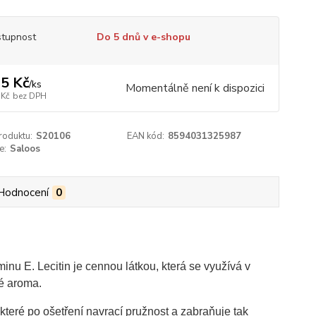
tupnost
Do 5 dnů v e-shopu
5 Kč
/
ks
Momentálně není k dispozici
 Kč
bez DPH
roduktu:
S20106
EAN kód:
8594031325987
e:
Saloos
Hodnocení
0
nu E. Lecitin je cennou látkou, která se využívá v
né aroma.
které po ošetření navrací pružnost a zabraňuje tak