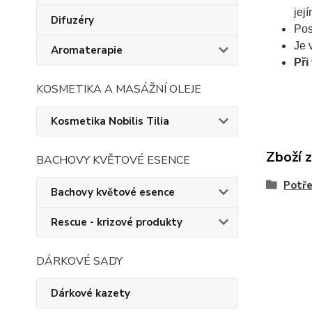
jej
Difuzéry
Pos
Je 
Aromaterapie
Při
KOSMETIKA A MASÁŽNÍ OLEJE
Kosmetika Nobilis Tilia
Zboží 
BACHOVY KVĚTOVÉ ESENCE
Potře
Bachovy květové esence
Rescue - krizové produkty
DÁRKOVÉ SADY
Dárkové kazety