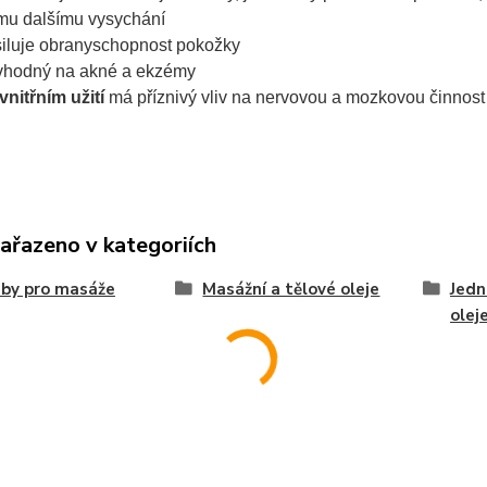
ímu dalšímu vysychání
iluje obranyschopnost pokožky
vhodný na akné a ekzémy
 vnitřním užití
má příznivý vliv na nervovou a mozkovou činnost
zařazeno v kategoriích
by pro masáže
Masážní a tělové oleje
Jedn
olej