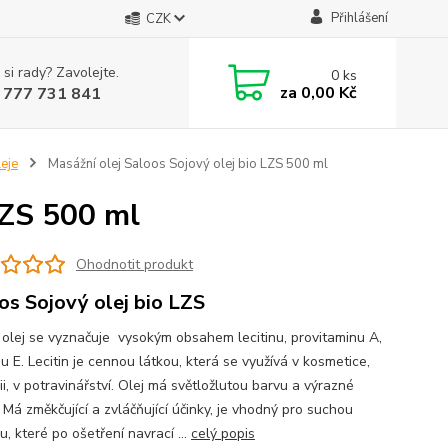
Přihlášení
CZK
 si rady? Zavolejte.
0
ks
za
0,00 Kč
 777 731 841
eje
Masážní olej Saloos Sojový olej bio LZS 500 ml
LZS 500 ml
Ohodnotit produkt
os Sojový olej bio LZS
 olej se vyznačuje vysokým obsahem lecitinu, provitaminu A,
u E. Lecitin je cennou látkou, která se využívá v kosmetice,
i, v potravinářství. Olej má světložlutou barvu a výrazné
 Má změkčující a zvláčňující účinky, je vhodný pro suchou
, které po ošetření navrací ...
celý popis