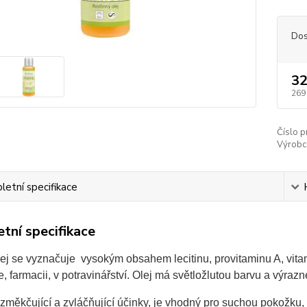
Dos
32
269
Číslo p
Výrobc
etní specifikace
tní specifikace
ej se vyznačuje vysokým obsahem lecitinu, provitaminu A, vitami
, farmacii, v potravinářství. Olej má světložlutou barvu a výraz
změkčující a zvláčňující účinky, je vhodný pro suchou pokožku, 