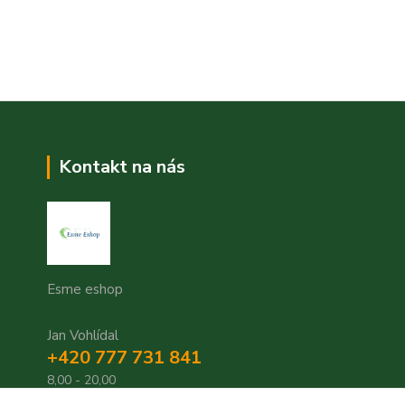
Kontakt na nás
Esme eshop
Jan Vohlídal
+420 777 731 841
8,00 - 20,00