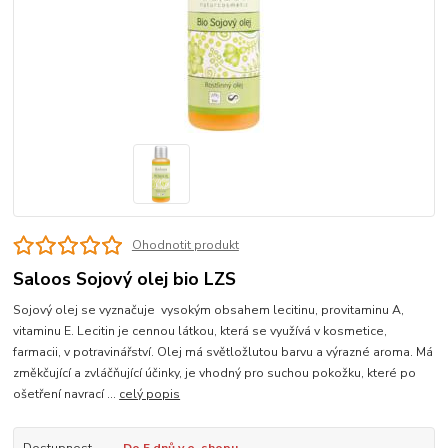
Ohodnotit produkt
Saloos Sojový olej bio LZS
Sojový olej se vyznačuje vysokým obsahem lecitinu, provitaminu A,
vitaminu E. Lecitin je cennou látkou, která se využívá v kosmetice,
farmacii, v potravinářství. Olej má světložlutou barvu a výrazné aroma. Má
změkčující a zvláčňující účinky, je vhodný pro suchou pokožku, které po
ošetření navrací ...
celý popis
Dostupnost
Do 5 dnů v e-shopu