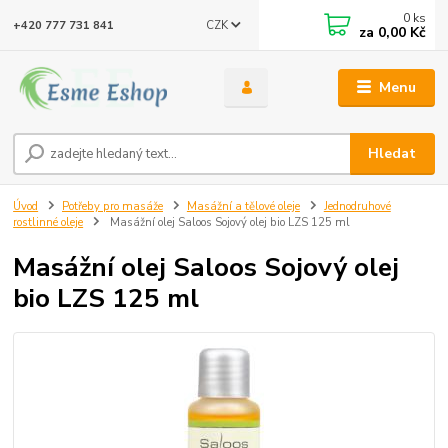
0
ks
CZK
+420 777 731 841
za
0,00 Kč
Menu
Hledat
Úvod
Potřeby pro masáže
Masážní a tělové oleje
Jednodruhové
rostlinné oleje
Masážní olej Saloos Sojový olej bio LZS 125 ml
Masážní olej Saloos Sojový olej
bio LZS 125 ml