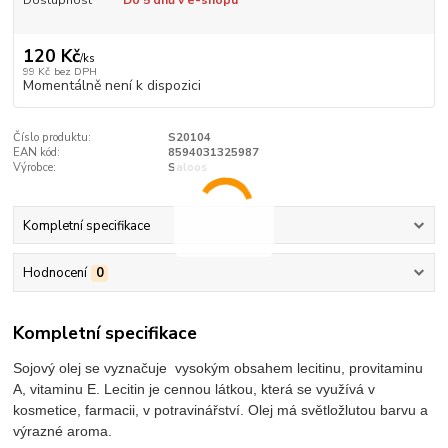
120 Kč
/
ks
99 Kč
bez DPH
Momentálně není k dispozici
Číslo produktu:
S20104
EAN kód:
8594031325987
Výrobce:
Saloos
Kompletní specifikace
Hodnocení
0
Kompletní specifikace
Sojový olej se vyznačuje vysokým obsahem lecitinu, provitaminu
A, vitaminu E. Lecitin je cennou látkou, která se využívá v
kosmetice, farmacii, v potravinářství. Olej má světložlutou barvu a
výrazné aroma.