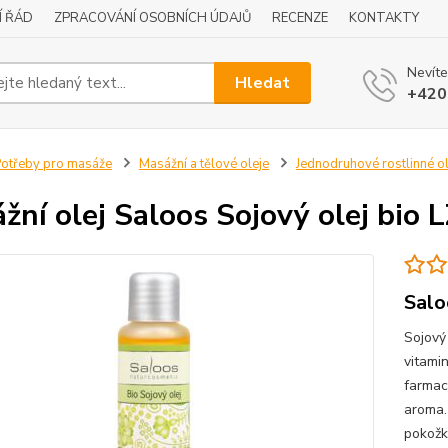
Í ŘÁD
ZPRACOVÁNÍ OSOBNÍCH ÚDAJŮ
RECENZE
KONTAKTY
Nevíte
Hledat
+420
otřeby pro masáže
Masážní a tělové oleje
Jednodruhové rostlinné ol
žní olej Saloos Sojový olej bio
Salo
Sojový
vitamin
farmaci
aroma.
pokožku