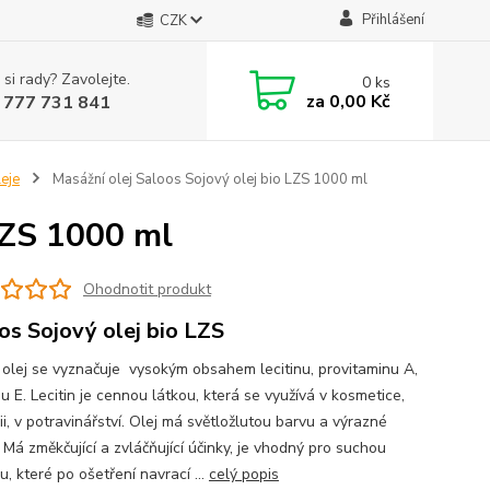
Přihlášení
CZK
 si rady? Zavolejte.
0
ks
za
0,00 Kč
 777 731 841
eje
Masážní olej Saloos Sojový olej bio LZS 1000 ml
 LZS 1000 ml
Ohodnotit produkt
os Sojový olej bio LZS
 olej se vyznačuje vysokým obsahem lecitinu, provitaminu A,
u E. Lecitin je cennou látkou, která se využívá v kosmetice,
i, v potravinářství. Olej má světložlutou barvu a výrazné
 Má změkčující a zvláčňující účinky, je vhodný pro suchou
, které po ošetření navrací ...
celý popis