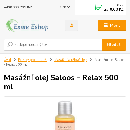
0
ks
CZK
+420 777 731 841
za
0,00 Kč
Menu
Hledat
Úvod
Potřeby pro masáže
Masážní a tělové oleje
Masážní olej Saloos
- Relax 500 ml
Masážní olej Saloos - Relax 500
ml