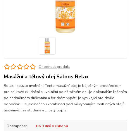
Ohodnotit produkt
Masážní a tělový olej Saloos Relax
Relax - kouzlo uvolnění. Tento masážní olej je báječným prostředkem
pro celkové zklidnění a uvolnění po náročném dni, je dokonalým řešením
po nadměrném duševním a fyzickém vypětí, je vynikající pro chvíle
odpočinku. Je jedinečnou kombinací pečlivě vybraných rostlinných olejů
lisovaných za studena a ...
celý popis
Dostupnost
Do 3 dnů v eshopu