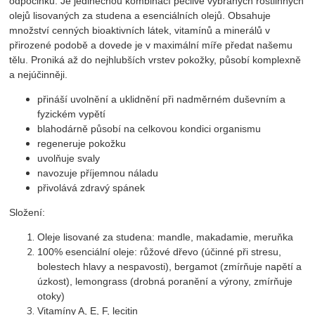
odpočinku. Je jedinečnou kombinací pečlivě vybraných rostlinných
olejů lisovaných za studena a esenciálních olejů. Obsahuje
množství cenných bioaktivních látek, vitamínů a minerálů v
přirozené podobě a dovede je v maximální míře předat našemu
tělu. Proniká až do nejhlubších vrstev pokožky, působí komplexně
a nejúčinněji.
přináší uvolnění a uklidnění při nadměrném duševním a
fyzickém vypětí
blahodárně působí na celkovou kondici organismu
regeneruje pokožku
uvolňuje svaly
navozuje příjemnou náladu
přivolává zdravý spánek
Složení:
Oleje lisované za studena: mandle, makadamie, meruňka
100% esenciální oleje: růžové dřevo (účinné při stresu,
bolestech hlavy a nespavosti), bergamot (zmírňuje napětí a
úzkost), lemongrass (drobná poranění a výrony, zmírňuje
otoky)
Vitamíny A, E, F, lecitin