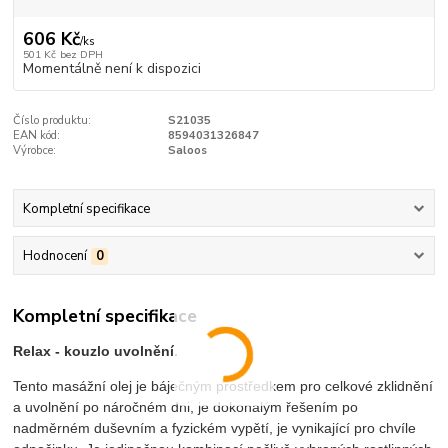
606 Kč
/
ks
501 Kč
bez DPH
Momentálně není k dispozici
Číslo produktu:
S21035
EAN kód:
8594031326847
Výrobce:
Saloos
Kompletní specifikace
Hodnocení
0
Kompletní specifikace
Relax - kouzlo uvolnění.
Tento masážní olej je báječným prostředkem pro celkové zklidnění
a uvolnění po náročném dni, je dokonalým řešením po
nadměrném duševním a fyzickém vypětí, je vynikající pro chvíle