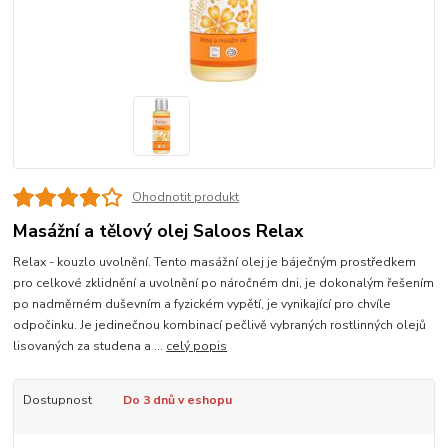
Ohodnotit produkt
Masážní a tělový olej Saloos Relax
Relax - kouzlo uvolnění. Tento masážní olej je báječným prostředkem
pro celkové zklidnění a uvolnění po náročném dni, je dokonalým řešením
po nadměrném duševním a fyzickém vypětí, je vynikající pro chvíle
odpočinku. Je jedinečnou kombinací pečlivě vybraných rostlinných olejů
lisovaných za studena a ...
celý popis
Dostupnost
Do 3 dnů v eshopu