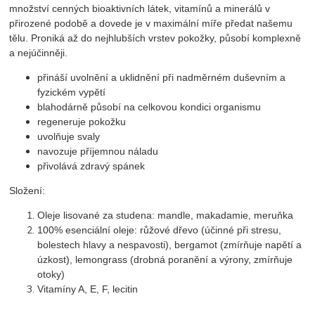
množství cenných bioaktivních látek, vitamínů a minerálů v
přirozené podobě a dovede je v maximální míře předat našemu
tělu. Proniká až do nejhlubších vrstev pokožky, působí komplexně
a nejúčinněji.
přináší uvolnění a uklidnění při nadměrném duševním a
fyzickém vypětí
blahodárně působí na celkovou kondici organismu
regeneruje pokožku
uvolňuje svaly
navozuje příjemnou náladu
přivolává zdravý spánek
Složení:
Oleje lisované za studena: mandle, makadamie, meruňka
100% esenciální oleje: růžové dřevo (účinné při stresu,
bolestech hlavy a nespavosti), bergamot (zmírňuje napětí a
úzkost), lemongrass (drobná poranění a výrony, zmírňuje
otoky)
Vitamíny A, E, F, lecitin