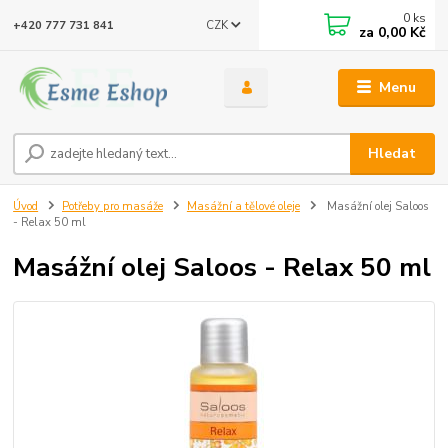
0
ks
CZK
+420 777 731 841
za
0,00 Kč
Menu
Hledat
Úvod
Potřeby pro masáže
Masážní a tělové oleje
Masážní olej Saloos
- Relax 50 ml
Masážní olej Saloos - Relax 50 ml