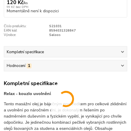
120 Kč
/
ks
99 Kč
bez DPH
Momentálně není k dispozici
Číslo produktu:
S21031
EAN kód:
8594031326847
Výrobce:
Saloos
Kompletní specifikace
Hodnocení
1
Kompletní specifikace
Relax - kouzlo uvolnění.
Tento masážní olej je báječným prostředkem pro celkové zklidnění
a uvolnění po náročném dni, je dokonalým řešením po
nadměrném duševním a fyzickém vypětí, je vynikající pro chvíle
odpočinku. Je jedinečnou kombinací pečlivě vybraných rostlinných
olejů lisovaných za studena a esenciálních olejů. Obsahuje