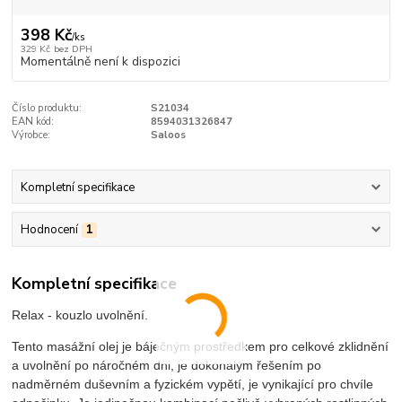
398 Kč
/
ks
329 Kč
bez DPH
Momentálně není k dispozici
Číslo produktu:
S21034
EAN kód:
8594031326847
Výrobce:
Saloos
Kompletní specifikace
Hodnocení
1
Kompletní specifikace
Relax - kouzlo uvolnění.
Tento masážní olej je báječným prostředkem pro celkové zklidnění
a uvolnění po náročném dni, je dokonalým řešením po
nadměrném duševním a fyzickém vypětí, je vynikající pro chvíle