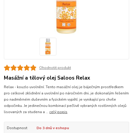
Ohodnotit produkt
Masážní a tělový olej Saloos Relax
Relax - kouzlo uvolnění. Tento masážní olej je báječným prostředkem
pro celkové zklidnění a uvolnění po náročném dni, je dokonalým řešením
po nadměrném duševním a fyzickém vypětí, je vynikající pro chvíle
odpočinku. Je jedinečnou kombinací pečlivě vybraných rostlinných olejů
lisovaných za studena a ...
celý popis
Dostupnost
Do 3 dnů v eshopu