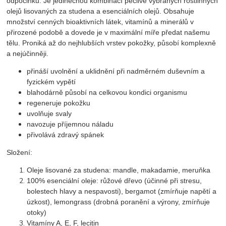
odpočinku. Je jedinečnou kombinací pečlivě vybraných rostlinných
olejů lisovaných za studena a esenciálních olejů. Obsahuje
množství cenných bioaktivních látek, vitamínů a minerálů v
přirozené podobě a dovede je v maximální míře předat našemu
tělu. Proniká až do nejhlubších vrstev pokožky, působí komplexně
a nejúčinněji.
přináší uvolnění a uklidnění při nadměrném duševním a
fyzickém vypětí
blahodárně působí na celkovou kondici organismu
regeneruje pokožku
uvolňuje svaly
navozuje příjemnou náladu
přivolává zdravý spánek
Složení:
Oleje lisované za studena: mandle, makadamie, meruňka
100% esenciální oleje: růžové dřevo (účinné při stresu,
bolestech hlavy a nespavosti), bergamot (zmírňuje napětí a
úzkost), lemongrass (drobná poranění a výrony, zmírňuje
otoky)
Vitamíny A, E, F, lecitin