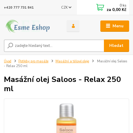
0
ks
CZK
+420 777 731 841
za
0,00 Kč
Menu
Hledat
Úvod
Potřeby pro masáže
Masážní a tělové oleje
Masážní olej Saloos
- Relax 250 ml
Masážní olej Saloos - Relax 250
ml