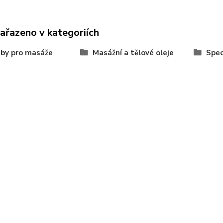
zařazeno v kategoriích
by pro masáže
Masážní a tělové oleje
Spec