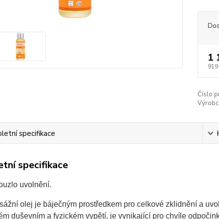
Dos
1 
919
Číslo p
Výrobc
etní specifikace
tní specifikace
ouzlo uvolnění.
sážní olej je báječným prostředkem pro celkové zklidnění a uv
 duševním a fyzickém vypětí, je vynikající pro chvíle odpočin