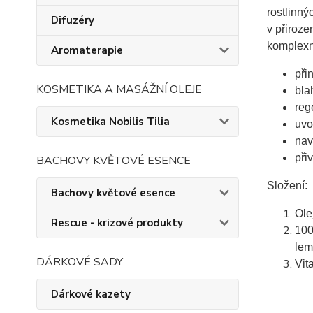
rostlinný
Difuzéry
v přiroze
komplexn
Aromaterapie
při
KOSMETIKA A MASÁŽNÍ OLEJE
bla
reg
Kosmetika Nobilis Tilia
uvo
nav
při
BACHOVY KVĚTOVÉ ESENCE
Složení:
Bachovy květové esence
Ole
Rescue - krizové produkty
100
lem
DÁRKOVÉ SADY
Vita
Dárkové kazety