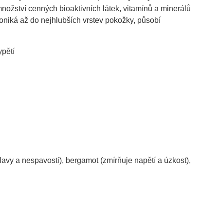
nožství cenných bioaktivních látek, vitamínů a minerálů
oniká až do nejhlubších vrstev pokožky, působí
ypětí
lavy a nespavosti), bergamot (zmírňuje napětí a úzkost),