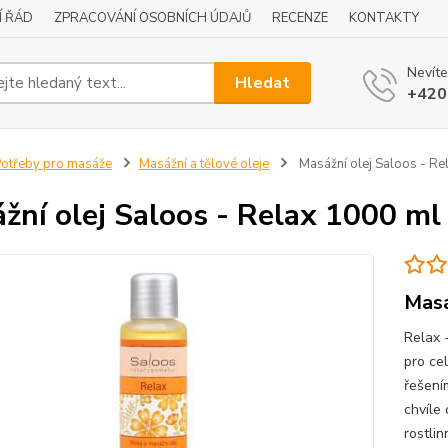
Í ŘÁD
ZPRACOVÁNÍ OSOBNÍCH ÚDAJŮ
RECENZE
KONTAKTY
Nevíte
Hledat
+420
otřeby pro masáže
Masážní a tělové oleje
Masážní olej Saloos - Re
žní olej Saloos - Relax 1000 ml
Masá
Relax 
pro ce
řešení
chvíle
rostlin