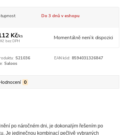
tupnost
Do 3 dnů v eshopu
112 Kč
/
ks
Momentálně není k dispozici
 Kč
bez DPH
roduktu:
S21036
EAN kód:
8594031326847
e:
Saloos
Hodnocení
0
olnění po náročném dni, je dokonalým řešením po
ku. Je jedinečnou kombinací pečlivě vybraných