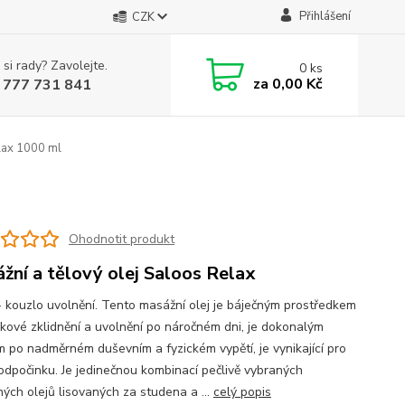
Přihlášení
CZK
 si rady? Zavolejte.
0
ks
za
0,00 Kč
 777 731 841
lax 1000 ml
Ohodnotit produkt
žní a tělový olej Saloos Relax
- kouzlo uvolnění. Tento masážní olej je báječným prostředkem
lkové zklidnění a uvolnění po náročném dni, je dokonalým
m po nadměrném duševním a fyzickém vypětí, je vynikající pro
 odpočinku. Je jedinečnou kombinací pečlivě vybraných
ných olejů lisovaných za studena a ...
celý popis