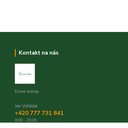
Kontakt na nás
Esme eshop
Jan Vohlídal
+420 777 731 841
8,00 - 20,00