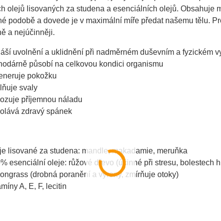
ch olejů lisovaných za studena a esenciálních olejů. Obsahuje m
né podobě a dovede je v maximální míře předat našemu tělu. Pr
ě a nejúčinněji.
náší uvolnění a uklidnění při nadměrném duševním a fyzickém v
hodárně působí na celkovou kondici organismu
eneruje pokožku
lňuje svaly
ozuje příjemnou náladu
volává zdravý spánek
je lisované za studena: mandle, makadamie, meruňka
% esenciální oleje: růžové dřevo (účinné při stresu, bolestech h
ongrass (drobná poranění a výrony, zmírňuje otoky)
míny A, E, F, lecitin