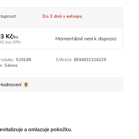
tupnost
Do 3 dnů v eshopu
3 Kč
/
ks
Momentálně není k dispozici
 Kč
bez DPH
roduktu:
S20188
EAN kód:
8594031326229
e:
Saloos
Hodnocení
0
revitalizuje a omlazuje pokožku.