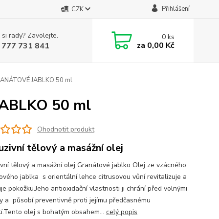
Přihlášení
CZK
 si rady? Zavolejte.
0
ks
za
0,00 Kč
 777 731 841
GRANÁTOVÉ JABLKO 50 ml
JABLKO 50 ml
Ohodnotit produkt
uzivní tělový a masážní olej
ivní tělový a masážní olej Granátové jablko Olej ze vzácného
vého jablka s orientální lehce citrusovou vůní revitalizuje a
e pokožku.Jeho antioxidační vlastnosti ji chrání před volnými
ly a působí preventivně proti jejímu předčasnému
tí.Tento olej s bohatým obsahem...
celý popis