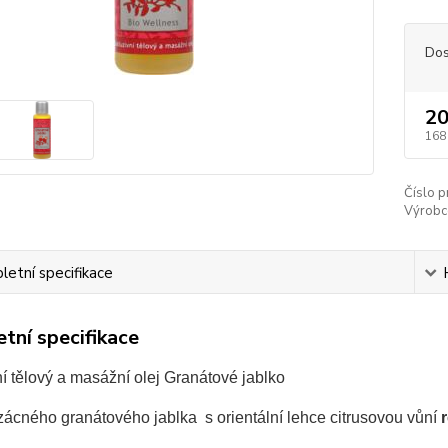
Dos
20
168
Číslo p
Výrobc
etní specifikace
tní specifikace
í tělový a masážní olej Granátové jablko
zácného granátového jablka s orientální lehce citrusovou vůní