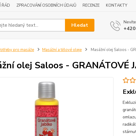
Í ŘÁD
ZPRACOVÁNÍ OSOBNÍCH ÚDAJŮ
RECENZE
KONTAKTY
Nevíte
Hledat
+420
otřeby pro masáže
Masážní a tělové oleje
Masážní olej Saloos - 
žní olej Saloos - GRANÁTOVÉ 
Exkl
Exkluz
granáto
omlazuj
radiká
stárnu