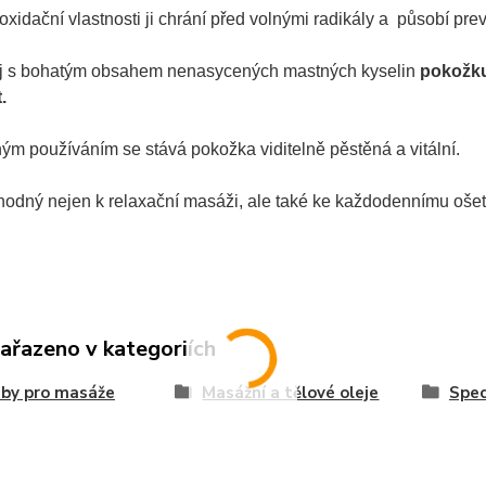
oxidační vlastnosti ji chrání před volnými radikály a působí pre
ej s bohatým obsahem nenasycených mastných kyselin
pokožku 
.
ým používáním se stává pokožka viditelně pěstěná a vitální.
hodný nejen k relaxační masáži, ale také ke každodennímu ošetř
zařazeno v kategoriích
by pro masáže
Masážní a tělové oleje
Spec