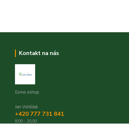
Kontakt na nás
Esme eshop
Jan Vohlídal
+420 777 731 841
8,00 - 20,00