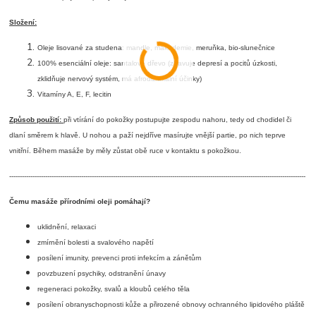
Složení:
Oleje lisované za studena: mandle, makademie, meruňka, bio-slunečnice
100% esenciální oleje: santalové dřevo (zbavuje depresí a pocitů úzkosti,
zklidňuje nervový systém, má afrodiziakální účinky)
Vitamíny A, E, F, lecitin
Způsob použití:
při vtírání do pokožky postupujte zespodu nahoru, tedy od chodidel či
dlaní směrem k hlavě. U nohou a paží nejdříve masírujte vnější partie, po nich teprve
vnitřní. Během masáže by měly zůstat obě ruce v kontaktu s pokožkou.
--------------------------------------------------------------------------------------------------------------------------------------------
Čemu masáže přírodními oleji pomáhají?
uklidnění, relaxaci
zmírnění bolesti a svalového napětí
posílení imunity, prevenci proti infekcím a zánětům
povzbuzení psychiky, odstranění únavy
regeneraci pokožky, svalů a kloubů celého těla
posílení obranyschopnosti kůže a přirozené obnovy ochranného lipidového pláště