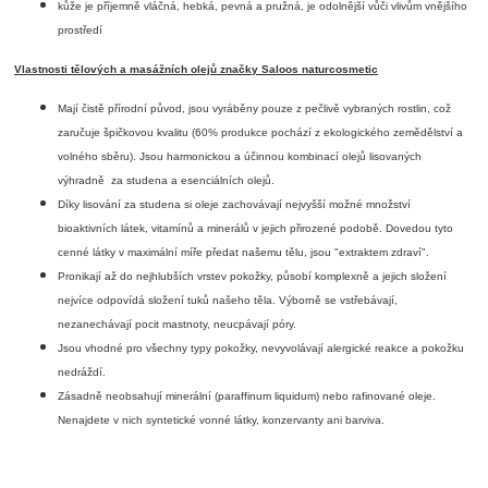
kůže je příjemně vláčná, hebká, pevná a pružná, je odolnější vůči vlivům vnějšího
prostředí
Vlastnosti tělových a masážních olejů značky Saloos naturcosmetic
Mají čistě přírodní původ, jsou vyráběny pouze z pečlivě vybraných rostlin, což
zaručuje špičkovou kvalitu (60% produkce pochází z ekologického zemědělství a
volného sběru). Jsou harmonickou a účinnou kombinací olejů lisovaných
výhradně za studena a esenciálních olejů.
Díky lisování za studena si oleje zachovávají nejvyšší možné množství
bioaktivních látek, vitamínů a minerálů v jejich přirozené podobě. Dovedou tyto
cenné látky v maximální míře předat našemu tělu, jsou "extraktem zdraví".
Pronikají až do nejhlubších vrstev pokožky, působí komplexně a jejich složení
nejvíce odpovídá složení tuků našeho těla. Výborně se vstřebávají,
nezanechávají pocit mastnoty, neucpávají póry.
Jsou vhodné pro všechny typy pokožky, nevyvolávají alergické reakce a pokožku
nedráždí.
Zásadně neobsahují minerální (paraffinum liquidum) nebo rafinované oleje.
Nenajdete v nich syntetické vonné látky, konzervanty ani barviva.