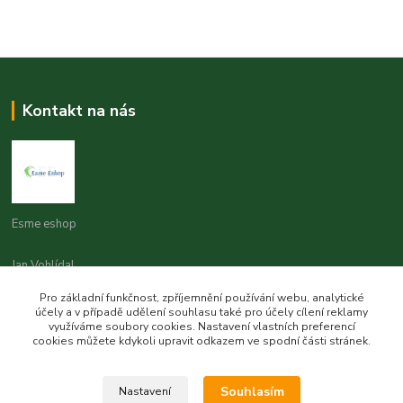
Kontakt na nás
Esme eshop
Jan Vohlídal
+420 777 731 841
Pro základní funkčnost, zpříjemnění používání webu, analytické
8,00 - 20,00
účely a v případě udělení souhlasu také pro účely cílení reklamy
využíváme soubory cookies. Nastavení vlastních preferencí
objednavky@esme-eshop.cz
cookies můžete kdykoli upravit odkazem ve spodní části stránek.
Souhlasím
Nastavení