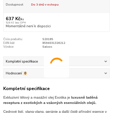
Dostupnost
Do 3 dnů v eshopu
637 Kč
/
ks
526 Kč
bez DPH
Momentálně není k dispozici
Číslo produktu:
S20185
EAN kód:
8594031326212
Výrobce:
Saloos
Kompletní specifikace
Hodnocení
0
Kompletní specifikace
Exkluzivní tělový a masážní olej Exotika je
luxusně laděná
receptura z exotických a vzácných esenciálních olejů.
Cedrové listí, ylang-ylang, geránie a další čistě přírodní esence v