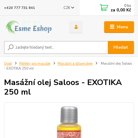
0
ks
CZK
+420 777 731 841
za
0,00 Kč
Menu
Hledat
Úvod
Potřeby pro masáže
Masážní a tělové oleje
Masážní olej Saloos
- EXOTIKA 250 ml
Masážní olej Saloos - EXOTIKA
250 ml