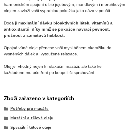
harmonickém spojení s bio jojobovým, mandlovým i meruňkovým
olejem zavlaží vaši vyprahlou pokožku jako oáza v poušti.
Dodá jí
maximální dávku bioaktivních látek, vitamínů a
antioxidantů, díky nimž se pokožce navrací pevnost,
pružnost a sametová hebkost.
Opojná vůně oleje přenese vaši mysl během okamžiku do
vysněných dálek a vytoužené relaxace.
Olej je vhodný nejen k relaxační masáži, ale také ke
každodennímu ošetření po koupeli či sprchování.
Zboží zařazeno v kategoriích
Potřeby pro masáže
Masážní a tělové oleje
Speciální tělové oleje