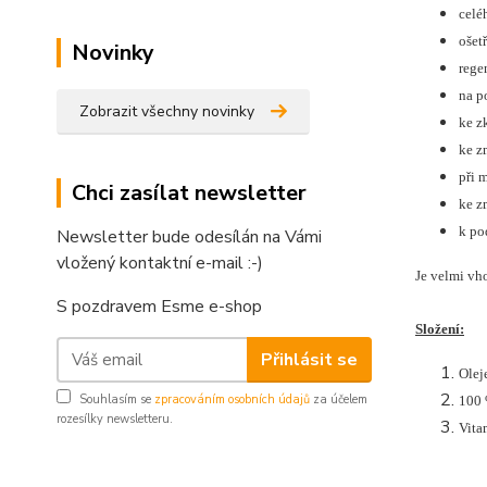
celé
ošet
Novinky
rege
na p
Zobrazit všechny novinky
ke z
ke z
při 
Chci zasílat newsletter
ke z
k po
Newsletter bude odesílán na Vámi
vložený kontaktní e-mail :-)
Je velmi vh
S pozdravem Esme e-shop
Složení:
Přihlásit se
Olej
Souhlasím se
zpracováním osobních údajů
za účelem
100 
rozesílky newsletteru.
Vitam