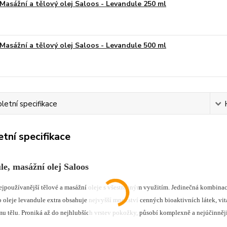
Masážní a tělový olej Saloos - Levandule 250 ml
Masážní a tělový olej Saloos - Levandule 500 ml
etní specifikace
tní specifikace
e, masážní olej Saloos
nejpoužívanější tělové a masážní oleje s všestranným využitím. Jedinečná kombinac
o oleje levandule extra obsahuje nejvyšší množství cenných bioaktivních látek, vi
mu tělu. Proniká až do nejhlubších vrstev pokožky, působí komplexně a nejúčinněj