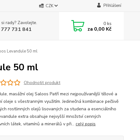
Přihlášení
CZK
 si rady? Zavolejte.
0
ks
za
0,00 Kč
 777 731 841
loos Levandule 50 ml
ule 50 ml
Ohodnotit produkt
ule, masážní olej Saloos Patří mezi nejpoužívanější tělové a
í oleje s všestranným využitím. Jedinečná kombinace pečlivě
ých rostlinných olejů lisovaných za studena a esenciálního
levandule extra obsahuje nejvyšší množství cenných
vních látek, vitamínů a minerálů v při...
celý popis