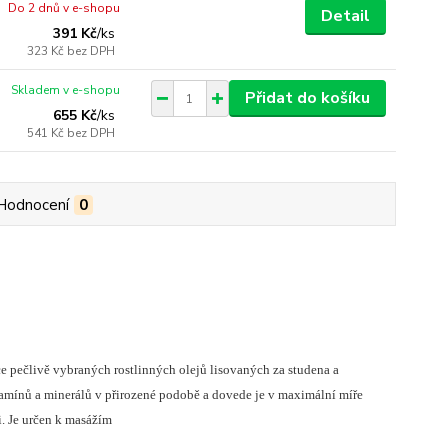
Do 2 dnů v e-shopu
Detail
391 Kč
/
ks
323 Kč
bez DPH
Skladem v e-shopu
Přidat do košíku
655 Kč
/
ks
541 Kč
bez DPH
Hodnocení
0
e pečlivě vybraných rostlinných olejů lisovaných za studena a
tamínů a minerálů v přirozené podobě a dovede je v maximální míře
i. Je určen k masážím