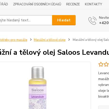
Í ŘÁD
ZPRACOVÁNÍ OSOBNÍCH ÚDAJŮ
RECENZE
KONTAKTY
Nevíte
Hledat
+420
otřeby pro masáže
Masážní a tělové oleje
Masážní a tělový olej Sa
žní a tělový olej Saloos Levand
Levand
masážn
vybran
oleje 
bioakti