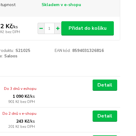
tupnost
Skladem v e-shopu
2 Kč
/
ks
Přidat do košíku
 Kč
bez DPH
roduktu:
S21025
EAN kód:
8594031326816
e:
Saloos
Detail
Do 3 dnů v eshopu
1 090 Kč
/
ks
901 Kč
bez DPH
Do 2 dnů v e-shopu
Detail
243 Kč
/
ks
201 Kč
bez DPH