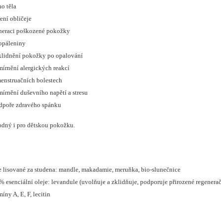
ho těla
ření obličeje
neraci poškozené pokožky
opáleniny
klidnění pokožky po opalování
mírnění alergických reakcí
menstruačních bolestech
mírnění duševního napětí a stresu
dpoře zdravého spánku
odný i pro dětskou pokožku.
e lisované za studena: mandle, makadamie, meruňka, bio-slunečnice
% esenciální oleje: levandule (uvolňuje a zklidňuje, podporuje přirozené regener
íny A, E, F, lecitin