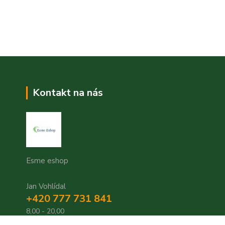
Kontakt na nás
Esme eshop
Jan Vohlídal
+420 777 731 841
8,00 - 20,00