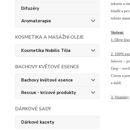
tekutin a t
Difuzéry
hladší a pe
tohoto masá
Aromaterapie
Složení:
KOSMETIKA A MASÁŽNÍ OLEJE
1. Oleje lis
Kosmetika Nobilis Tilia
2. 100% esen
Jalovec – p
BACHOVY KVĚTOVÉ ESENCE
Grep – osvě
Citron a po
Bachovy květové esence
a další
Rescue - krizové produkty
3. Vitamíny
DÁRKOVÉ SADY
Dárkové kazety