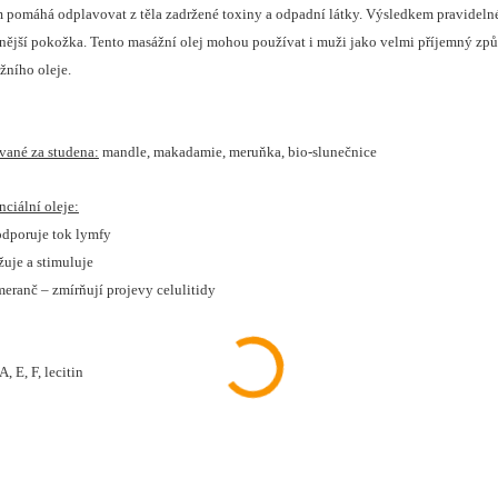
ím pomáhá odplavovat z těla zadržené toxiny a odpadní látky. Výsledkem pravidelné
vnější pokožka. Tento masážní olej mohou používat i muži jako velmi příjemný způso
žního oleje.
ované za studena:
mandle, makadamie, meruňka, bio-slunečnice
ciální oleje:
odporuje tok lymfy
žuje a stimuluje
meranč – zmírňují projevy celulitidy
A, E, F, lecitin