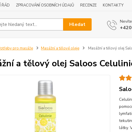
Í ŘÁD
ZPRACOVÁNÍ OSOBNÍCH ÚDAJŮ
RECENZE
KONTAKTY
Nevíte
Hledat
+420
otřeby pro masáže
Masážní a tělové oleje
Masážní a tělový olej Sal
žní a tělový olej Saloos Celulin
Salo
Celuli
pomocní
lymfati
tekuti
látky.