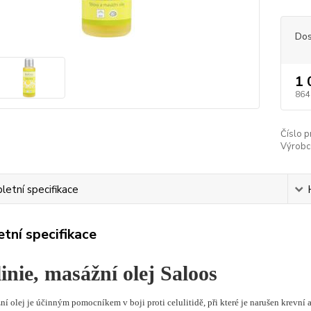
Dos
1 
864
Číslo p
Výrobc
etní specifikace
tní specifikace
inie, masážní olej Saloos
í olej je účinným pomocníkem v boji proti celulitidě, při které je narušen krevní a