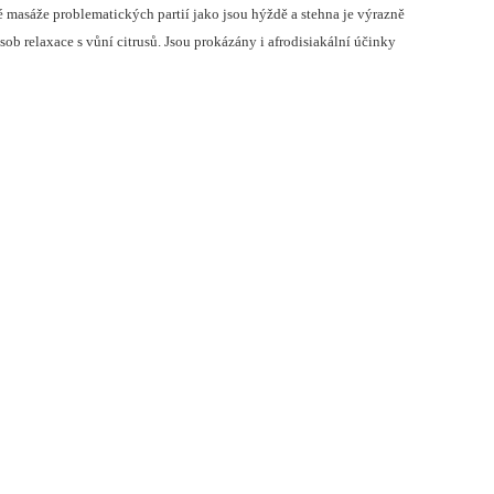
 masáže problematických partií jako jsou hýždě a stehna je výrazně
b relaxace s vůní citrusů. Jsou prokázány i afrodisiakální účinky