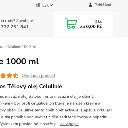
Přihlášení
CZK
 si rady? Zavolejte.
0
ks
za
0,00 Kč
 777 731 841
oos Celulinie 1000 ml
ie 1000 ml
Ohodnotit produkt
os Tělový olej Celulinie
nie, masážní olej Saloos Tento masážní olej je účinným
kem v boji proti celulitidě, při které je narušen krevní a
cký oběh. Celulinie tento oběh opět aktivuje, zlepšuje cirkulaci
n a tím pomáhá odplavovat z těla zadržené toxiny a odpadní
 Výsledkem pravidelné masáže p...
celý popis