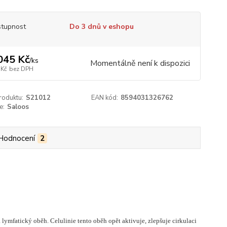
tupnost
Do 3 dnů v eshopu
045 Kč
/
ks
Momentálně není k dispozici
 Kč
bez DPH
roduktu:
S21012
EAN kód:
8594031326762
e:
Saloos
Hodnocení
2
 lymfatický oběh. Celulinie tento oběh opět aktivuje, zlepšuje cirkulaci