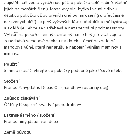
Zajistěte citlivou a vyváženou péči o pokožku celé rodině, včetně
jejích nejmenších členů. Mandlový olej hýčká i velmi citlivou
dětskou pokožku už od prvních dnů po narození (i u předčasně
narozených dětí). Je plný výživných látek, pleť důkladně hydratuje
a zklidňuje, lehce se vstřebává a nezanechává pocit mastnoty.
Vytváří na pokožce jemný ochranný film, který ji revitalizuje a
zanechává sametově hebkou na dotek. Téměř neznatelná
mandlová vůně, která nenarušuje napojení vůněmi maminky a
miminka.
Použití:
Jemnou masáží vtírejte do pokožky podobně jako tělové mléko.
Složení:
Prunus Amygdalus Dulcis Oil (mandlový rostlinný olej).
Způsob získávání:
Čištěný lékopisné kvality / jednodruhový
Latinské jméno / složení:
Prunus amygdalus var. dulce
Země původu: