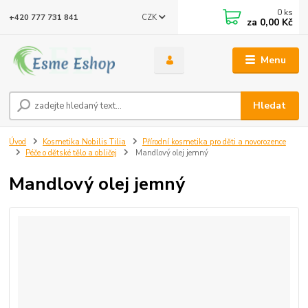
0
ks
CZK
+420 777 731 841
za
0,00 Kč
Menu
Hledat
Úvod
Kosmetika Nobilis Tilia
Přírodní kosmetika pro děti a novorozence
Péče o dětské tělo a obličej
Mandlový olej jemný
Mandlový olej jemný