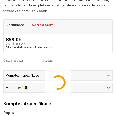
pokožku už od prvních dnů po narození (i u předčasně narozených dětí).
Je plný výživných látek, pleť důkladně hydratuje a zklidňuje, lehce se
vstřebává a neza...
celý popis
Dostupnost
Není skladem
899 Kč
743 Kč
bez DPH
Momentálně není k dispozici
Číslo produktu:
R0023
Kompletní specifikace
Hodnocení
0
Kompletní specifikace
Popis: