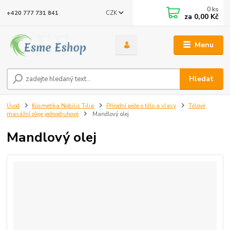
0
ks
CZK
+420 777 731 841
za
0,00 Kč
Menu
Hledat
Úvod
Kosmetika Nobilis Tilia
Přírodní péče o tělo a vlasy
Tělové
masážní oleje jednodruhové
Mandlový olej
Mandlový olej