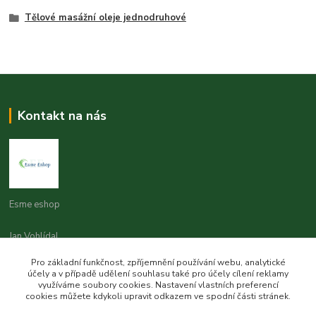
Tělové masážní oleje jednodruhové
Kontakt na nás
Esme eshop
Jan Vohlídal
+420 777 731 841
Pro základní funkčnost, zpříjemnění používání webu, analytické
8,00 - 20,00
účely a v případě udělení souhlasu také pro účely cílení reklamy
využíváme soubory cookies. Nastavení vlastních preferencí
objednavky@esme-eshop.cz
cookies můžete kdykoli upravit odkazem ve spodní části stránek.