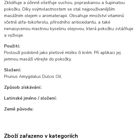
Zklidňuje a účinně ošetřuje suchou, popraskanou a šupinatou
pokožku. Díky svýmvlastnostem se stal nejpoužívanějším
masážním olejem v aromaterapii. Obsahuje množství vitaminů
včetně alfa-tokoferolu, přírodního antioxidantu, a také
nenasycenou mastnou kyselinu olejovou, která pokožku zvláčňuje
a vyživuje.
Použití:
Poslouží podobně jako pleťové mléko či krém. Při aplikaci jej
jemnou masáží vtírejte do pokožky.
Složení:
Prunus Amygdalus Dulcis Oil.
Způsob získávání:
Latinské jméno / složení:
Země původu:
Zboží zařazeno v kategoriích