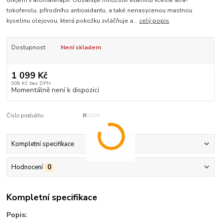
olejem v aromaterapii. Obsahuje množství vitaminů včetně alfa-
tokoferolu, přírodního antioxidantu, a také nenasycenou mastnou
kyselinu olejovou, která pokožku zvláčňuje a...
celý popis
Dostupnost
Není skladem
1 099 Kč
908 Kč
bez DPH
Momentálně není k dispozici
Číslo produktu:
R0005
Kompletní specifikace
Hodnocení
0
Kompletní specifikace
Popis: