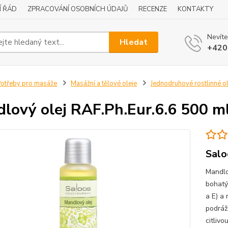
Í ŘÁD
ZPRACOVÁNÍ OSOBNÍCH ÚDAJŮ
RECENZE
KONTAKTY
Nevíte
Hledat
+420
otřeby pro masáže
Masážní a tělové oleje
Jednodruhové rostlinné ol
lový olej RAF.Ph.Eur.6.6 500 ml
Salo
Mandlo
bohatý
a E) a
podráž
citlivo