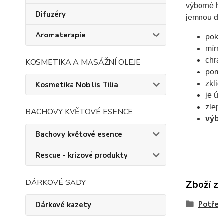
výborné h
Difuzéry
jemnou dě
Aromaterapie
pok
mír
chrá
KOSMETIKA A MASÁŽNÍ OLEJE
pom
zkl
Kosmetika Nobilis Tilia
je 
zle
BACHOVY KVĚTOVÉ ESENCE
výb
Bachovy květové esence
Rescue - krizové produkty
DÁRKOVÉ SADY
Zboží 
Potře
Dárkové kazety