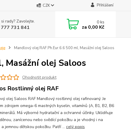
Přihlášení
CZK
 si rady? Zavolejte.
0
ks
za
0,00 Kč
 777 731 841
eje
Mandlový olej RAF.Ph.Eur.6.6 500 ml, Masážní olej Saloos
, Masážní olej Saloos
Ohodnotit produkt
os Rostlinný olej RAF
vý olej Saloos RAF Mandlový rostlinný olej rafinovaný. Je
m zdrojem omega-6 mastných kyselin, vitamínů (A, B1, B2, B6
 minerálů. Má výborné hydratační a ochranné účinky. Uklidňuje
děnou, zanícenou nebo svědící pokožku a je vhodný i na
u a jemnou dětskou pokožku. Patří ...
celý popis