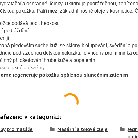
ydratační a ochranné účinky. Uklidňuje podrážděnou, zanícenou
tskou pokožku. Patří mezi základní nosné oleje v kosmetice. Č
ožce dodává pocit hebkosti
ní podráždění
ní ji
áhá především suché kůži se sklony k olupování, svědění a po
idňuje podrážděnou dětskou pokožku, je vhodný pro miminka od
účinný při ošetřování hrubé kůže a popálenin
pšuje akné a ekzémy
orně regeneruje pokožku spálenou slunečním zářením
zařazeno v kategoriích
by pro masáže
Masážní a tělové oleje
Jedn
olej