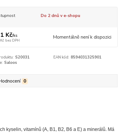
tupnost
Do 2 dnů v e-shopu
1 Kč
/
ks
Momentálně není k dispozici
 Kč
bez DPH
roduktu:
S20031
EAN kód:
8594031325901
e:
Saloos
Hodnocení
0
h kyselin, vitamínů (A, B1, B2, B6 a E) a minerálů. Má