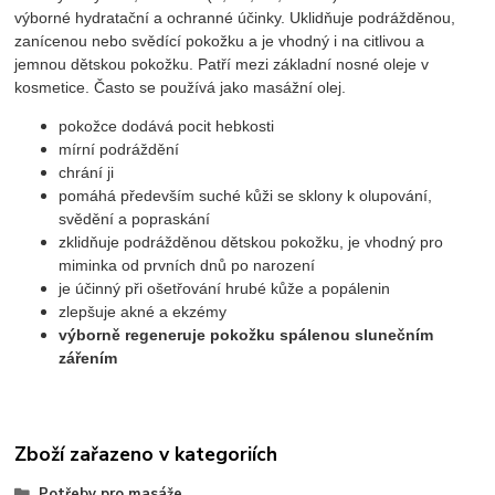
výborné hydratační a ochranné účinky. Uklidňuje podrážděnou,
zanícenou nebo svědící pokožku a je vhodný i na citlivou a
jemnou dětskou pokožku. Patří mezi základní nosné oleje v
kosmetice. Často se používá jako masážní olej.
pokožce dodává pocit hebkosti
mírní podráždění
chrání ji
pomáhá především suché kůži se sklony k olupování,
svědění a popraskání
zklidňuje podrážděnou dětskou pokožku, je vhodný pro
miminka od prvních dnů po narození
je účinný při ošetřování hrubé kůže a popálenin
zlepšuje akné a ekzémy
výborně regeneruje pokožku spálenou slunečním
zářením
Zboží zařazeno v kategoriích
Potřeby pro masáže