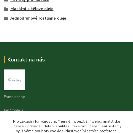
Masážní a tělové oleje
Jednodruhové rostlinné oleje
Kontakt na nás
Esme eshop
Jan Vohlídal
+420 777 731 841
Pro základní funkčnost, zpříjemnění používání webu, analytické
8,00 - 20,00
účely a v případě udělení souhlasu také pro účely cílení reklamy
využíváme soubory cookies. Nastavení vlastních preferencí