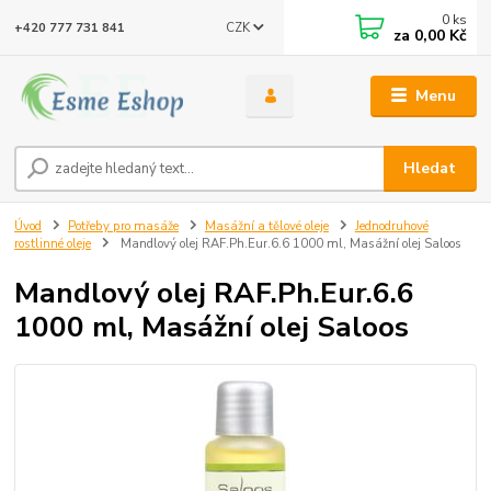
0
ks
CZK
+420 777 731 841
za
0,00 Kč
Menu
Hledat
Úvod
Potřeby pro masáže
Masážní a tělové oleje
Jednodruhové
rostlinné oleje
Mandlový olej RAF.Ph.Eur.6.6 1000 ml, Masážní olej Saloos
Mandlový olej RAF.Ph.Eur.6.6
1000 ml, Masážní olej Saloos