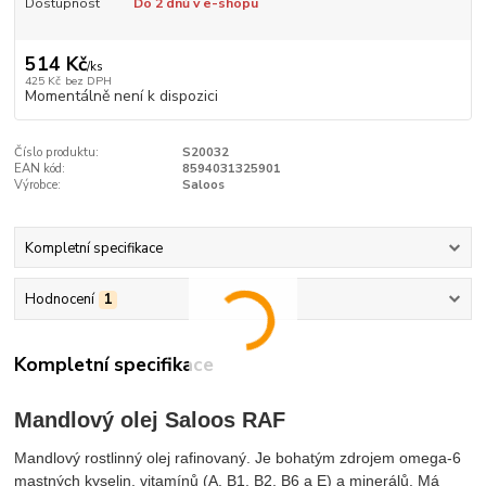
Dostupnost
Do 2 dnů v e-shopu
514 Kč
/
ks
425 Kč
bez DPH
Momentálně není k dispozici
Číslo produktu:
S20032
EAN kód:
8594031325901
Výrobce:
Saloos
Kompletní specifikace
Hodnocení
1
Kompletní specifikace
Mandlový olej Saloos RAF
Mandlový rostlinný olej rafinovaný. Je bohatým zdrojem omega-6
mastných kyselin, vitamínů (A, B1, B2, B6 a E) a minerálů. Má