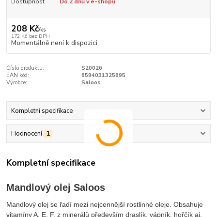
Dostupnost
Do 2 dnů v e-shopu
208 Kč
/
ks
172 Kč
bez DPH
Momentálně není k dispozici
Číslo produktu:
S20026
EAN kód:
8594031325895
Výrobce:
Saloos
Kompletní specifikace
Hodnocení
1
Kompletní specifikace
Mandlový olej Saloos
Mandlový olej se řadí mezi nejcennější rostlinné oleje. Obsahuje
vitamíny A, E, F, z minerálů především draslík, vápník, hořčík aj.