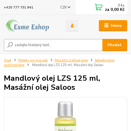
0
ks
CZK
+420 777 731 841
za
0,00 Kč
Menu
Hledat
Úvod
Potřeby pro masáže
Masážní a tělové oleje
Jednodruhové
rostlinné oleje
Mandlový olej LZS 125 ml, Masážní olej Saloos
Mandlový olej LZS 125 ml,
Masážní olej Saloos