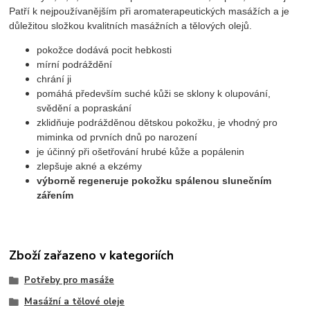
Patří k nejpoužívanějším při aromaterapeutických masážích a je
důležitou složkou kvalitních masážních a tělových olejů.
pokožce dodává pocit hebkosti
mírní podráždění
chrání ji
pomáhá především suché kůži se sklony k olupování,
svědění a popraskání
zklidňuje podrážděnou dětskou pokožku, je vhodný pro
miminka od prvních dnů po narození
je účinný při ošetřování hrubé kůže a popálenin
zlepšuje akné a ekzémy
výborně regeneruje pokožku spálenou slunečním
zářením
Zboží zařazeno v kategoriích
Potřeby pro masáže
Masážní a tělové oleje