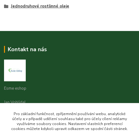
Jednodruhové rostlinné oleje
Kontakt na nás
Esme eshop
Jan Vohlídal
+420 777 731 841
Pro základní funkčnost, zpříjemnění používání webu, analytické
8,00 - 20,00
účely a v případě udělení souhlasu také pro účely cílení reklamy
využíváme soubory cookies. Nastavení vlastních preferencí
objednavky@esme-eshop.cz
cookies můžete kdykoli upravit odkazem ve spodní části stránek.