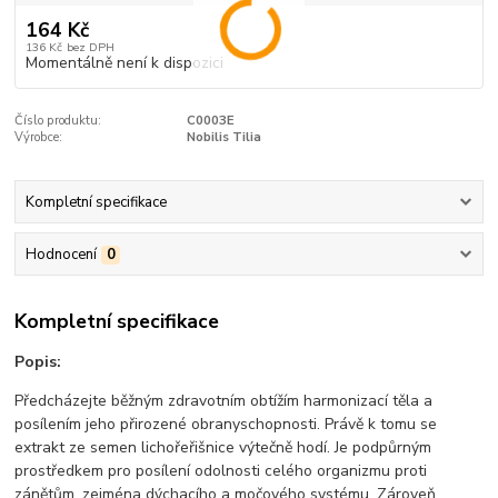
164 Kč
136 Kč
bez DPH
Momentálně není k dispozici
Číslo produktu:
C0003E
Výrobce:
Nobilis Tilia
Kompletní specifikace
Hodnocení
0
Kompletní specifikace
Popis:
Předcházejte běžným zdravotním obtížím harmonizací těla a
posílením jeho přirozené obranyschopnosti. Právě k tomu se
extrakt ze semen lichořeřišnice výtečně hodí. Je podpůrným
prostředkem pro posílení odolnosti celého organizmu proti
zánětům, zejména dýchacího a močového systému. Zároveň