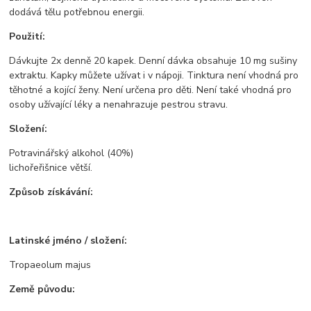
dodává tělu potřebnou energii.
Použití:
Dávkujte 2x denně 20 kapek. Denní dávka obsahuje 10 mg sušiny
extraktu. Kapky můžete užívat i v nápoji. Tinktura není vhodná pro
těhotné a kojící ženy. Není určena pro děti. Není také vhodná pro
osoby užívající léky a nenahrazuje pestrou stravu.
Složení:
Potravinářský alkohol (40%)
lichořeřišnice větší.
Způsob získávání:
Latinské jméno / složení:
Tropaeolum majus
Země původu: