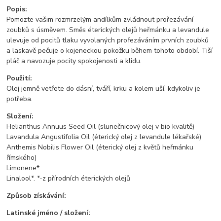
Popis:
Pomozte vašim rozmrzelým andílkům zvládnout prořezávání
zoubků s úsměvem. Směs éterických olejů heřmánku a levandule
ulevuje od pocitů tlaku vyvolaných prořezáváním prvních zoubků
a laskavě pečuje o kojeneckou pokožku během tohoto období. Tiší
pláč a navozuje pocity spokojenosti a klidu.
Použití:
Olej jemně vetřete do dásní, tváří, krku a kolem uší, kdykoliv je
potřeba.
Složení:
Helianthus Annuus Seed Oil (slunečnicový olej v bio kvalitě)
Lavandula Angustifolia Oil (éterický olej z levandule lékařské)
Anthemis Nobilis Flower Oil (éterický olej z květů heřmánku
římského)
Limonene*
Linalool*. *-z přírodních éterických olejů
Způsob získávání:
Latinské jméno / složení: