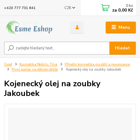
0
ks
CZK
+420 777 731 841
za
0,00 Kč
Menu
Hledat
Úvod
Kosmetika Nobilis Tilia
Přírodní kosmetika pro děti a novorozence
První pomoc na dětské obtíže
Kojenecký olej na zoubky Jakoubek
Kojenecký olej na zoubky
Jakoubek