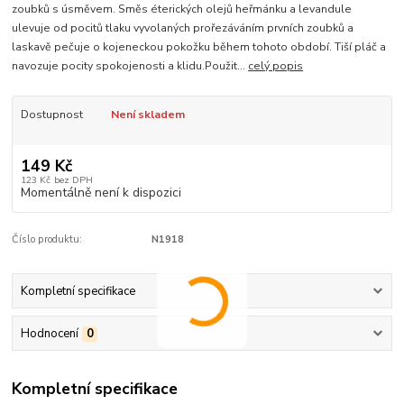
zoubků s úsměvem. Směs éterických olejů heřmánku a levandule
ulevuje od pocitů tlaku vyvolaných prořezáváním prvních zoubků a
laskavě pečuje o kojeneckou pokožku během tohoto období. Tiší pláč a
navozuje pocity spokojenosti a klidu.Použit...
celý popis
Dostupnost
Není skladem
149 Kč
123 Kč
bez DPH
Momentálně není k dispozici
Číslo produktu:
N1918
Kompletní specifikace
Hodnocení
0
Kompletní specifikace