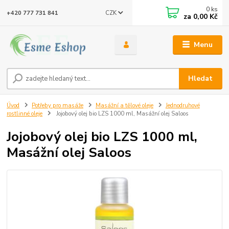
0
ks
CZK
+420 777 731 841
za
0,00 Kč
Menu
Hledat
Úvod
Potřeby pro masáže
Masážní a tělové oleje
Jednodruhové
rostlinné oleje
Jojobový olej bio LZS 1000 ml, Masážní olej Saloos
Jojobový olej bio LZS 1000 ml,
Masážní olej Saloos