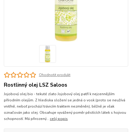
Ohodnotit produkt
Rostlinný olej LSZ Saloos
Jojobový olej bio - tekuté zlato Jojobový olej patří k nejcennějším
přírodním olejům. Z hlediska složení se jedná o vosk (proto se neužívá
vnitřně, neboť prochází trávicím traktem nezměněn), běžně je však
označován jako olej. Obsahuje vyvážený poměr pěstících látek s hojivou
schopností. Má přirozený...
celý popis