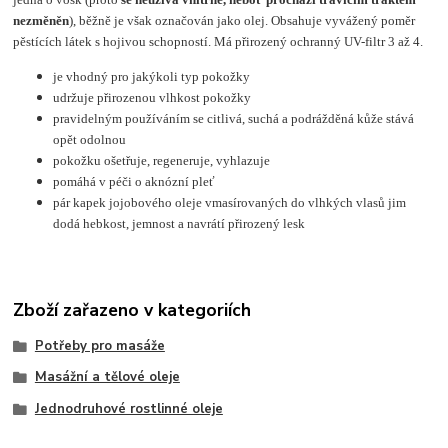
nezměněn
), běžně je však označován jako olej. Obsahuje vyvážený poměr
pěstících látek s hojivou schopností. Má přirozený ochranný UV-filtr 3 až 4.
je vhodný pro jakýkoli typ pokožky
udržuje přirozenou vlhkost pokožky
pravidelným používáním se citlivá, suchá a podrážděná kůže stává
opět odolnou
pokožku ošetřuje, regeneruje, vyhlazuje
pomáhá v péči o aknózní pleť
pár kapek jojobového oleje vmasírovaných do vlhkých vlasů jim
dodá hebkost, jemnost a navrátí přirozený lesk
Zboží zařazeno v kategoriích
Potřeby pro masáže
Masážní a tělové oleje
Jednodruhové rostlinné oleje