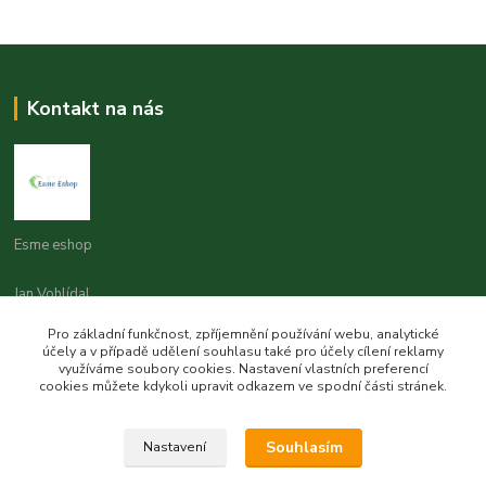
Kontakt na nás
Esme eshop
Jan Vohlídal
+420 777 731 841
Pro základní funkčnost, zpříjemnění používání webu, analytické
8,00 - 20,00
účely a v případě udělení souhlasu také pro účely cílení reklamy
využíváme soubory cookies. Nastavení vlastních preferencí
objednavky@esme-eshop.cz
cookies můžete kdykoli upravit odkazem ve spodní části stránek.
Souhlasím
Nastavení