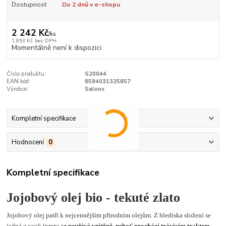
Dostupnost
Do 2 dnů v e-shopu
2 242 Kč
/
ks
1 853 Kč
bez DPH
Momentálně není k dispozici
Číslo produktu:
S20044
EAN kód:
8594031325857
Výrobce:
Saloos
Kompletní specifikace
Hodnocení
0
Kompletní specifikace
Jojobový olej bio - tekuté zlato
Jojobový olej patří k nejcennějším přírodním olejům. Z hlediska složení se
jedná o vosk (proto
se neužívá vnitřně, neboť prochází trávicím traktem