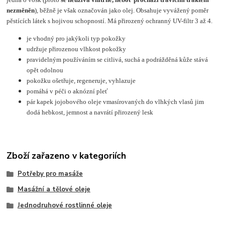
nezměněn
), běžně je však označován jako olej. Obsahuje vyvážený poměr
pěstících látek s hojivou schopností. Má přirozený ochranný UV-filtr 3 až 4.
je vhodný pro jakýkoli typ pokožky
udržuje přirozenou vlhkost pokožky
pravidelným používáním se citlivá, suchá a podrážděná kůže stává
opět odolnou
pokožku ošetřuje, regeneruje, vyhlazuje
pomáhá v péči o aknózní pleť
pár kapek jojobového oleje vmasírovaných do vlhkých vlasů jim
dodá hebkost, jemnost a navrátí přirozený lesk
Zboží zařazeno v kategoriích
Potřeby pro masáže
Masážní a tělové oleje
Jednodruhové rostlinné oleje