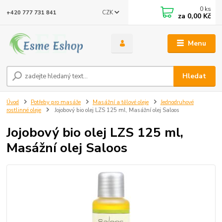
0
ks
CZK
+420 777 731 841
za
0,00 Kč
Menu
Hledat
Úvod
Potřeby pro masáže
Masážní a tělové oleje
Jednodruhové
rostlinné oleje
Jojobový bio olej LZS 125 ml, Masážní olej Saloos
Jojobový bio olej LZS 125 ml,
Masážní olej Saloos