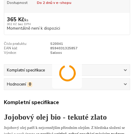
Dostupnost
Do 2 dnů v e-shopu
365 Kč
/
ks
302 Kč
bez DPH
Momentálně není k dispozici
Číslo produktu:
S20041
EAN kód:
8594031325857
Výrobce:
Saloos
Kompletní specifikace
Hodnocení
0
Kompletní specifikace
Jojobový olej bio - tekuté zlato
Jojobový olej patří k nejcennějším přírodním olejům. Z hlediska složení se
jedná o vosk (proto
se neužívá vnitřně, neboť prochází trávicím traktem