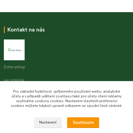
Kontakt na nás
Esme eshop
Jan Vohlídal
+420 777 731 841
Pro základní funkčnost, zpříjemnění používání webu, analytické
8,00 - 20,00
účely a v případě udělení souhlasu také pro účely cílení reklamy
využíváme soubory cookies. Nastavení vlastních preferencí
objednavky@esme-eshop.cz
cookies můžete kdykoli upravit odkazem ve spodní části stránek.
Souhlasím
Nastavení