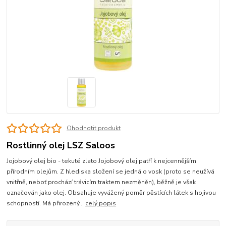
Ohodnotit produkt
Rostlinný olej LSZ Saloos
Jojobový olej bio - tekuté zlato Jojobový olej patří k nejcennějším
přírodním olejům. Z hlediska složení se jedná o vosk (proto se neužívá
vnitřně, neboť prochází trávicím traktem nezměněn), běžně je však
označován jako olej. Obsahuje vyvážený poměr pěstících látek s hojivou
schopností. Má přirozený...
celý popis