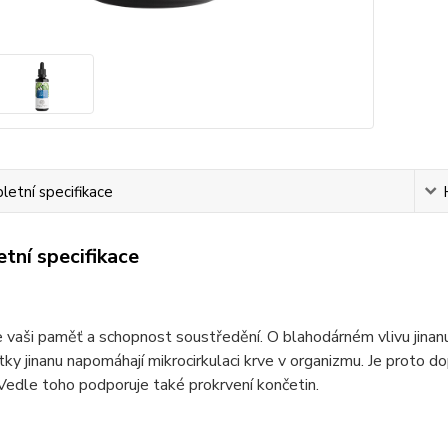
etní specifikace
tní specifikace
vaši paměť a schopnost soustředění. O blahodárném vlivu jinanu
tky jinanu napomáhají mikrocirkulaci krve v organizmu. Je proto d
Vedle toho podporuje také prokrvení končetin.