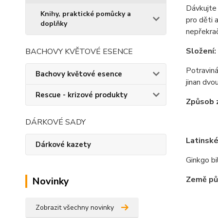
Dávkujte 
Knihy, praktické pomůcky a
pro děti 
doplňky
nepřekra
Složení:
BACHOVY KVĚTOVÉ ESENCE
Potravin
Bachovy květové esence
jinan dvo
Rescue - krizové produkty
Způsob z
DÁRKOVÉ SADY
Latinské
Dárkové kazety
Ginkgo bi
Země pů
Novinky
Zobrazit všechny novinky