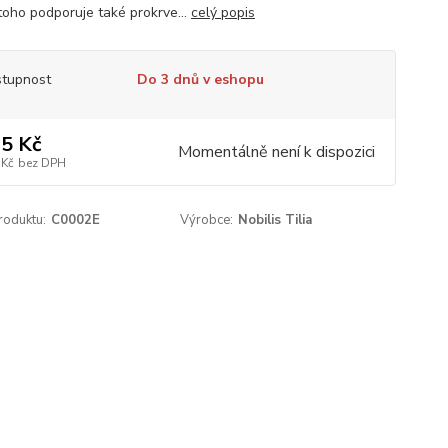
toho podporuje také prokrve...
celý popis
tupnost
Do 3 dnů v eshopu
5 Kč
Momentálně není k dispozici
 Kč
bez DPH
roduktu:
C0002E
Výrobce:
Nobilis Tilia