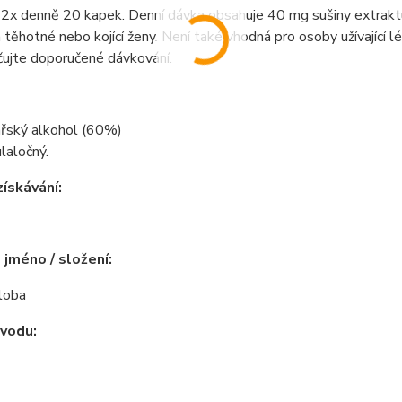
2x denně 20 kapek. Denní dávka obsahuje 40 mg sušiny extraktu. 
a těhotné nebo kojící ženy. Není také vhodná pro osoby užívající lé
čujte doporučené dávkování.
ářský alkohol (60%)
ulaločný.
ískávání:
 jméno / složení:
loba
vodu: