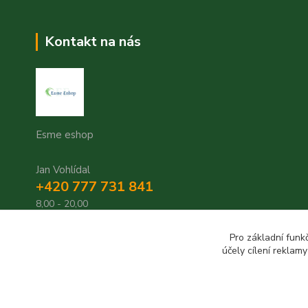
Kontakt na nás
Esme eshop
Jan Vohlídal
+420 777 731 841
8,00 - 20,00
objednavky@esme-eshop.cz
Pro základní funk
účely cílení reklam