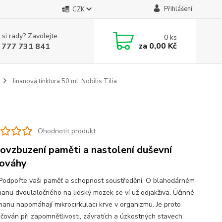
Přihlášení
CZK
 si rady? Zavolejte.
0
ks
za
0,00 Kč
 777 731 841
Jinanová tinktura 50 ml, Nobilis Tilia
Ohodnotit produkt
ovzbuzení paměti a nastolení duševní
ováhy
 Podpořte vaši paměť a schopnost soustředění. O blahodárném
jinanu dvoulaločného na lidský mozek se ví už odjakživa. Účinné
inanu napomáhají mikrocirkulaci krve v organizmu. Je proto
čován při zapomnětlivosti, závratích a úzkostných stavech.