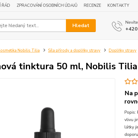
Í ŘÁD
ZPRACOVÁNÍ OSOBNÍCH ÚDAJŮ
RECENZE
KONTAKTY
Nevíte
Hledat
+420
osmetika Nobilis Tilia
Síla přírody a doplňky stravy
Doplňky stravy
nová tinktura 50 ml, Nobilis Tilia
Na p
rovn
Popis:
vlivu 
látky j
doporu