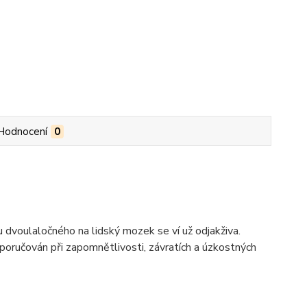
Hodnocení
0
 dvoulaločného na lidský mozek se ví už odjakživa.
oporučován při zapomnětlivosti, závratích a úzkostných