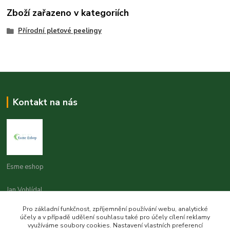
Zboží zařazeno v kategoriích
Přírodní pleťové peelingy
Kontakt na nás
Esme eshop
Jan Vohlídal
+420 777 731 841
Pro základní funkčnost, zpříjemnění používání webu, analytické
8,00 - 20,00
účely a v případě udělení souhlasu také pro účely cílení reklamy
využíváme soubory cookies. Nastavení vlastních preferencí