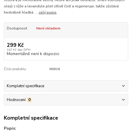
roztírá a je mimořádně šetrný, nedře ani jinak nedráždí. Směs éterických
olejů z růže a levandule pleť citlivě čistí a regeneruje, takže zůstává
hedvábně hladká. ...
celý popis
Dostupnost
Není skladem
299 Kč
247 Kč
bez DPH
Momentálně není k dispozici
Číslo produktu:
N0616
Kompletní specifikace
Hodnocení
0
Kompletní specifikace
Popis: