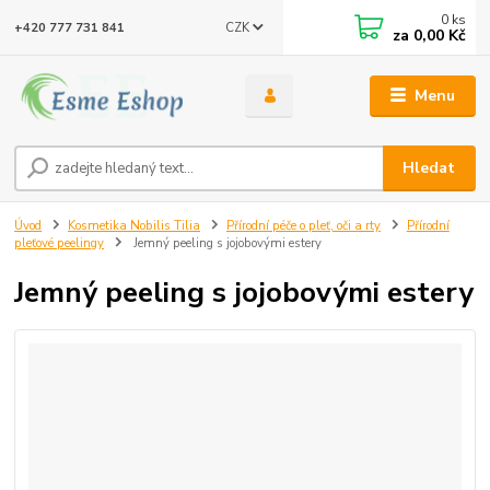
0
ks
CZK
+420 777 731 841
za
0,00 Kč
Menu
Hledat
Úvod
Kosmetika Nobilis Tilia
Přírodní péče o pleť, oči a rty
Přírodní
pleťové peelingy
Jemný peeling s jojobovými estery
Jemný peeling s jojobovými estery