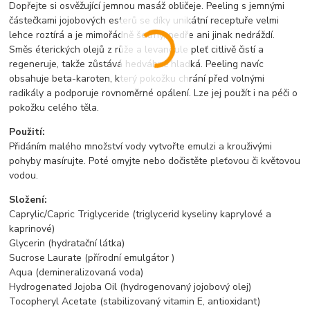
Dopřejte si osvěžující jemnou masáž obličeje. Peeling s jemnými
částečkami jojobových esterů se díky unikátní receptuře velmi
lehce roztírá a je mimořádně šetrný, nedře ani jinak nedráždí.
Směs éterických olejů z růže a levandule pleť citlivě čistí a
regeneruje, takže zůstává hedvábně hladká. Peeling navíc
obsahuje beta-karoten, který pokožku chrání před volnými
radikály a podporuje rovnoměrné opálení. Lze jej použít i na péči o
pokožku celého těla.
Použití:
Přidáním malého množství vody vytvořte emulzi a krouživými
pohyby masírujte. Poté omyjte nebo dočistěte pleťovou či květovou
vodou.
Složení:
Caprylic/Capric Triglyceride (triglycerid kyseliny kaprylové a
kaprinové)
Glycerin (hydratační látka)
Sucrose Laurate (přírodní emulgátor )
Aqua (demineralizovaná voda)
Hydrogenated Jojoba Oil (hydrogenovaný jojobový olej)
Tocopheryl Acetate (stabilizovaný vitamin E, antioxidant)