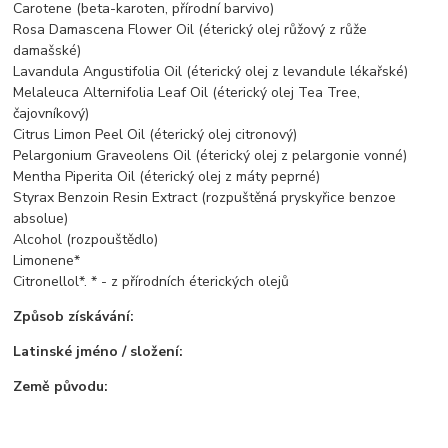
Carotene (beta-karoten, přírodní barvivo)
Rosa Damascena Flower Oil (éterický olej růžový z růže
damašské)
Lavandula Angustifolia Oil (éterický olej z levandule lékařské)
Melaleuca Alternifolia Leaf Oil (éterický olej Tea Tree,
čajovníkový)
Citrus Limon Peel Oil (éterický olej citronový)
Pelargonium Graveolens Oil (éterický olej z pelargonie vonné)
Mentha Piperita Oil (éterický olej z máty peprné)
Styrax Benzoin Resin Extract (rozpuštěná pryskyřice benzoe
absolue)
Alcohol (rozpouštědlo)
Limonene*
Citronellol*. * - z přírodních éterických olejů
Způsob získávání:
Latinské jméno / složení:
Země původu: