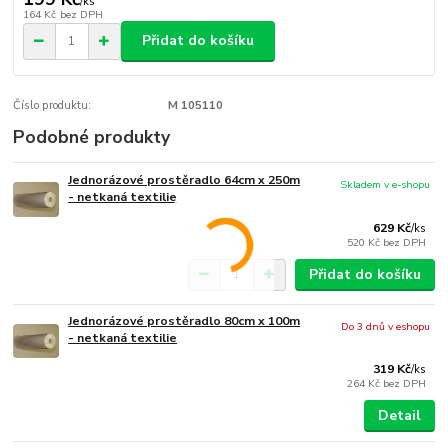
/
ks
164 Kč
bez DPH
Přidat do košíku
Číslo produktu:
M 105110
Podobné produkty
Jednorázové prostěradlo 64cm x 250m
Skladem v e-shopu
- netkaná textilie
629 Kč
/
ks
520 Kč
bez DPH
Přidat do košíku
Jednorázové prostěradlo 80cm x 100m
Do 3 dnů v eshopu
- netkaná textilie
319 Kč
/
ks
264 Kč
bez DPH
Detail