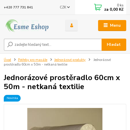
0
ks
CZK
+420 777 731 841
za
0,00 Kč
Menu
Hledat
Úvod
Potřeby pro masáže
Jednorázové produkty
Jednorázové
prostěradlo 60cm x 50m - netkaná textilie
Jednorázové prostěradlo 60cm x
50m - netkaná textilie
Novinka