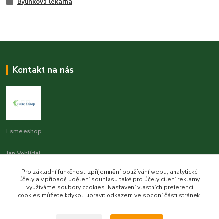
Bylinková lékárna
Kontakt na nás
Esme eshop
Jan Vohlídal
+420 777 731 841
Pro základní funkčnost, zpříjemnění používání webu, analytické
8,00 - 20,00
účely a v případě udělení souhlasu také pro účely cílení reklamy
využíváme soubory cookies. Nastavení vlastních preferencí
objednavky@esme-eshop.cz
cookies můžete kdykoli upravit odkazem ve spodní části stránek.