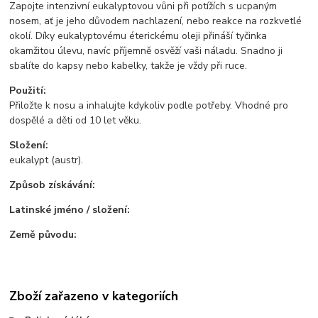
Zapojte intenzivní eukalyptovou vůni při potížích s ucpaným
nosem, ať je jeho důvodem nachlazení, nebo reakce na rozkvetlé
okolí. Díky eukalyptovému éterickému oleji přináší tyčinka
okamžitou úlevu, navíc příjemně osvěží vaši náladu. Snadno ji
sbalíte do kapsy nebo kabelky, takže je vždy při ruce.
Použití:
Přiložte k nosu a inhalujte kdykoliv podle potřeby. Vhodné pro
dospělé a děti od 10 let věku.
Složení:
eukalypt (austr).
Způsob získávání:
Latinské jméno / složení:
Země původu:
Zboží zařazeno v kategoriích