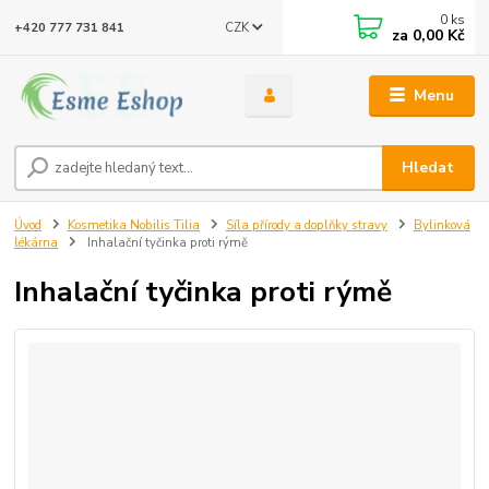
0
ks
CZK
+420 777 731 841
za
0,00 Kč
Menu
Hledat
Úvod
Kosmetika Nobilis Tilia
Síla přírody a doplňky stravy
Bylinková
lékárna
Inhalační tyčinka proti rýmě
Inhalační tyčinka proti rýmě