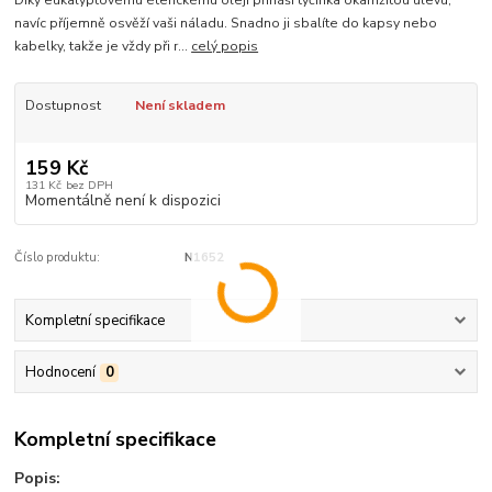
Díky eukalyptovému éterickému oleji přináší tyčinka okamžitou úlevu,
navíc příjemně osvěží vaši náladu. Snadno ji sbalíte do kapsy nebo
kabelky, takže je vždy při r...
celý popis
Dostupnost
Není skladem
159 Kč
131 Kč
bez DPH
Momentálně není k dispozici
Číslo produktu:
N1652
Kompletní specifikace
Hodnocení
0
Kompletní specifikace
Popis: